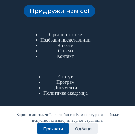
Придружи нам се!
Органи странке
Изабрани представници
Вијести
О нама
Контакт
Статут
Програм
Документи
Политичка академија
Користимо колачиће како бисмо Вам осигурали најбоље
искуство на нашој интернет страници.
Copyright © 2026 | Сва права задржана
| Српска
Прихвати
Одбаци
демократска странка | Улица Николе Тесле 1Б, Бања