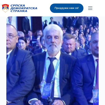
Придружи нам се!
О нама
Органи странке
Вијести
Изабрани представници
Контакт