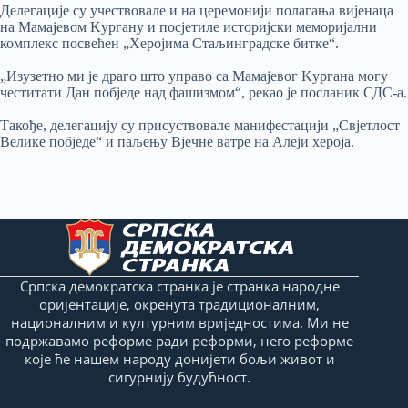
Делегације су учествовале и на церемонији полагања вијенаца
на Мамајевом Kургану и посјетиле историјски меморијални
комплекс посвећен „Херојима Стаљинградске битке“.
„Изузетно ми је драго што управо са Мамајевог Kургана могу
честитати Дан побједе над фашизмом“, рекао је посланик СДС-а.
Такође, делегацију су присуствовале манифестацији „Свјетлост
Велике побједе“ и паљењу Вјечне ватре на Алеји хероја.
Српска демократска странка је странка народне
оријентације, окренута традиционалним,
националним и културним вриједностима. Ми не
подржавамо реформе ради реформи, него реформе
које ће нашем народу донијети бољи живот и
сигурнију будућност.