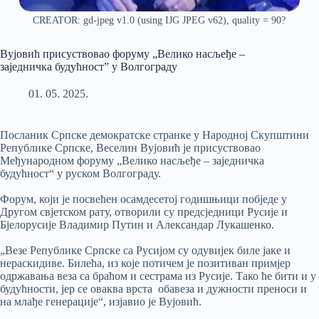
CREATOR: gd-jpeg v1.0 (using IJG JPEG v62), quality = 90?
Вујовић присуствовао форуму „Велико насљеђе –
заједничка будућност” у Волгограду
01. 05. 2025.
Посланик Српске демократске странке у Народној Скупштини
Републике Српске, Веселин Вујовић је присуствовао
Међународном форуму „Велико насљеђе – заједничка
будућност“ у руском Волгограду.
Форум, који је посвећен осамдесетој годишњици побједе у
Другом свјетском рату, отворили су предсједници Русије и
Бјелорусије Владимир Путин и Александар Лукашенко.
„Везе Републике Српске са Русијом су одувијек биле јаке и
нераскидиве. Билећа, из које потичем је позитиван примјер
одржавања веза са браћом и сестрама из Русије. Тако ће бити и у
будућности, јер се оваква врста обавеза и дужности преноси и
на млађе генерације“, изјавио је Вујовић.