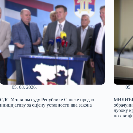
05. 08. 2026.
05.
СДС Уставном суду Републике Српске предао
МИЛИЋЕВ
иницијативу за оцјену уставности два закона
обрачуни
дубоку к
позавидј