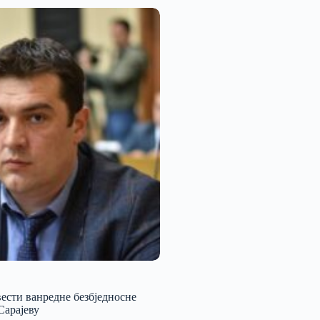
ести ванредне безбједносне
Сарајеву