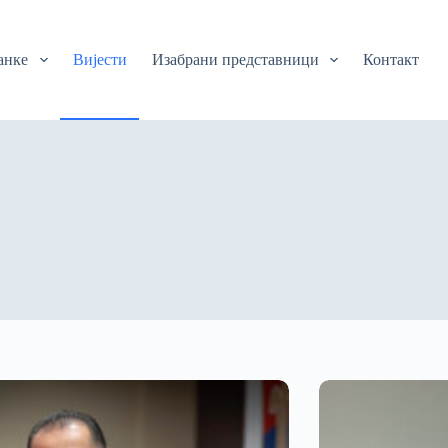
анке
Вијести
Изабрани представници
Контакт