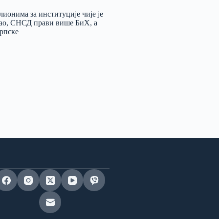
нима за институције чије је
ао, СНСД прави више БиХ, а
рпске