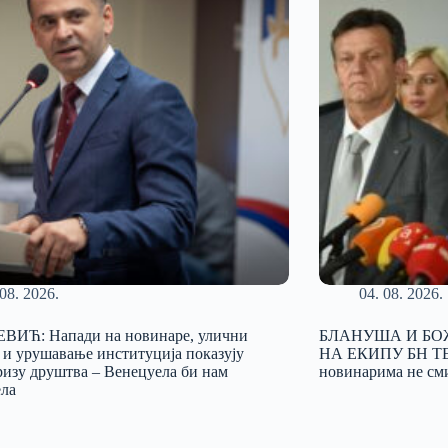
 08. 2026.
04. 08. 2026.
ИЋ: Напади на новинаре, улични
БЛАНУША И БО
 и урушавање институција показују
НА ЕКИПУ БН ТЕ
ризу друштва – Венецуела би нам
новинарима не см
ела