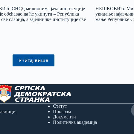
Ћ: СНСД милионима јача институције
НЕШКОВИЋ: Милио
је обећавао да ће укинути – Република
укидање најављив
 све слабија, а заједничке институције све
мање Републике С
Учитај више
Статут
тавници
Програм
Документи
Политичка академија