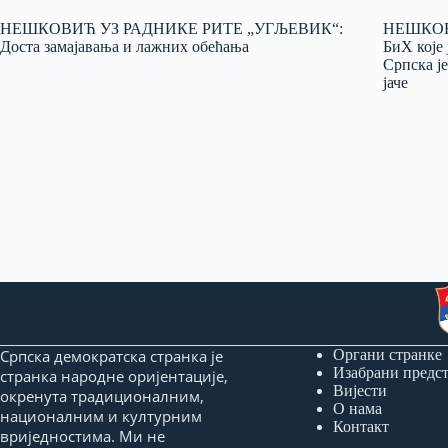
НЕШКОВИЋ УЗ РАДНИКЕ РИТЕ „УГЉЕВИК“:
НЕШКОВИ
Доста замајавања и лажних обећања
БиХ које 
Српска је
јаче
Српска демократска странка је
Органи странке
Изабрани предс
странка народне оријентације,
Вијести
окренута традиционалним,
О нама
националним и културним
Контакт
вриједностима. Ми не