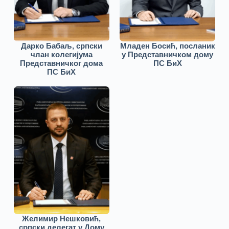
Дарко Бабаљ, српски
Младен Босић, посланик
члан колегијума
у Представничком дому
Представничког дома
ПС БиХ
ПС БиХ
Желимир Нешковић,
српски делегат у Дому