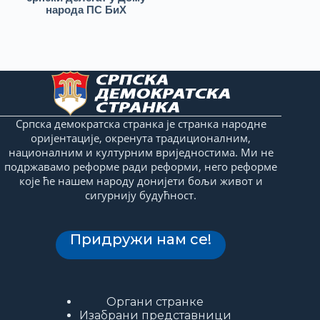
народа ПС БиХ
Српска демократска странка је странка народне
оријентације, окренута традиционалним,
националним и културним вриједностима. Ми не
подржавамо реформе ради реформи, него реформе
које ће нашем народу донијети бољи живот и
сигурнију будућност.
Придружи нам се!
Органи странке
Изабрани представници