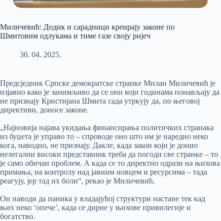
Миличевић: Додик и сарадници креирају законе по
Шмитовим одлукама и тиме газе своју ријеч
30. 04. 2025.
Предсједник Српске демократске странке Милан Миличевић је
изјавио како је занимљиво да се они који годинама понављају да
не признају Кристијана Шмита сада утркују да, по његовој
директиви, доносе законе.
„Најновија најава укидања финансирања политичких странака
из буџета је управо то – спроводе оно што им је наредио неко
кога, наводно, не признају. Дакле, када закон који је донио
нелегални високи представник треба да погоди све странке – то
је само обичан проблем. А када се то директно одрази на њихова
примања, на контролу над јавним новцем и ресурсима – тада
реагују, јер тад их боли“, рекао је Миличевић.
Он наводи да паника у владајућој структури настане тек кад
њих неко ‘опече’, када се дирне у њихове привилегије и
богатство.