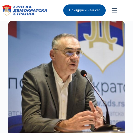
Придружи нам се!
О нама
Органи странке
Вијести
Изабрани представници
Контакт