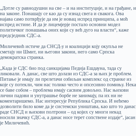
„Дотле су равнодушни на све – и на институције, и на грађане, и
на законе. Понашају се као да су изнад свега и свакога. Ова
најава само потврђује да им је новац испред принципа, а моћ
испред истине. И да је лицемјерје постало основни модел
политичког понашања оних који су већ дуго на власти“, каже
предсједник СДС-а.
Миличевић истиче да СНСД-у и коалицији коју окупља не
сметају ни Шмит, ни његови закони, него само Српска
демократска странка.
„Када је СДС био под санкцијама Педија Ешдауна, тада су
ликовали. А данас, све што долази из СДС-а за њих је проблем.
Питање је имају ли прелетачи озбиљан комплекс од странке из
које су потекли, чим нас толико често и опсесивно помињу. Нека
се баве собом – проблема имају сасвим довољно. Нас њихови
лични падови и унутрашње борбе не занимају, па их ни не
коментаришемо. Нас интересује Република Српска. И нећемо
дозволити било коме да је системски уништава, као што то данас
раде СНСД и њихови полтрони – од којих су многи некад
носили значку СДС-а, а данас носе терет сопствене издаје“, јасан
је Миличевић.