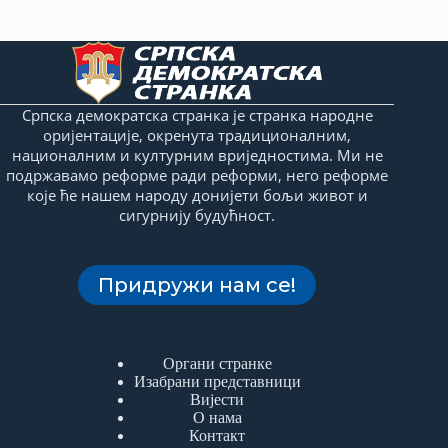
Српска демократска странка је странка народне
оријентације, окренута традиционалним,
националним и културним вриједностима. Ми не
подржавамо реформе ради реформи, него реформе
које ће нашем народу донијети бољи живот и
сигурнију будућност.
Придружи нам се!
Органи странке
Изабрани представници
Вијести
О нама
Контакт