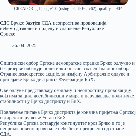
CREATOR: gd-jpeg v1.0 (using IJG JPEG v62), quality = 90?
СДС Брчко: Захтјев СДА неопростива провокација,
нећемо дозволити подјелу и слабљење Републике
Српске
26. 04. 2025.
Општински одбор Српске демократске странке Брчко одлучно и
без резерве одбацује политички опасан захтјев Главног одбора
Странке демократске акције, за измјену Арбитражне одлуке и
припајање Брчко дистрикта Федерацији БиХ.
Ове одлуке представљају озбиљну и неопростиву провокацију,
која има за циљ дестабилизацију мира и нарушавање политичке
стабилности у Брчко дистрикту и БиХ.
Повлачење питања Брчко дистрикта је коначна пријетња Српској
и директно рушење Устава БиХ.
Република Српска остварује континуитет кроз Брчко и то је
неприкосновено право које неће бити прекројено од стране
СДА.