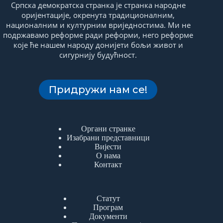
Српска демократска странка је странка народне
оријентације, окренута традиционалним,
националним и културним вриједностима. Ми не
подржавамо реформе ради реформи, него реформе
које ће нашем народу донијети бољи живот и
сигурнију будућност.
Придружи нам се!
Органи странке
Изабрани представници
Вијести
О нама
Контакт
Статут
Програм
Документи