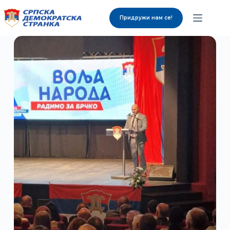
Придружи нам се!
О нама
Органи странке
Вијести
Изабрани представници
Контакт