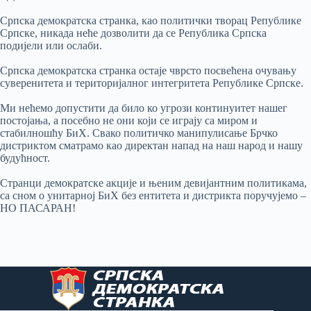
Српска демократска странка, као политички творац Републике
Српске, никада неће дозволити да се Република Српска
подијели или ослаби.
Српска демократска странка остаје чврсто посвећена очувању
суверенитета и територијалног интегритета Републике Српске.
Ми нећемо допустити да било ко угрози континуитет нашег
постојања, а посебно не они који се играју са миром и
стабилношћу БиХ. Свако политичко манипулисање Брчко
дистриктом сматрамо као директан напад на наш народ и нашу
будућност.
Странци демократске акције и њеним девијантним политикама,
са сном о унитарној БиХ без ентитета и дистрикта поручујемо –
НО ПАСАРАН!