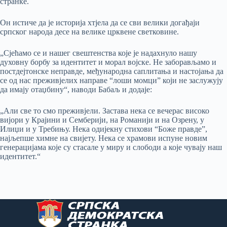
странке.
Он истиче да је историја хтјела да се сви велики догађаји
српског народа десе на велике црквене светковине.
„Сјећамо се и нашег свештенства које је надахнуло нашу
духовну борбу за идентитет и морал војске. Не заборављамо и
постдејтонске неправде, међународна саплитања и настојања да
се од нас преживјелих направе “лоши момци” који не заслужују
да имају отаџбину“, наводи Бабаљ и додаје:
„Али све то смо преживјели. Застава нека се вечерас високо
вијори у Крајини и Семберији, на Романији и на Озрену, у
Илиџи и у Требињу. Нека одијекну стихови “Боже правде”,
најљепше химне на свијету. Нека се храмови испуне новим
генерацијама које су стасале у миру и слободи а које чувају наш
идентитет.“