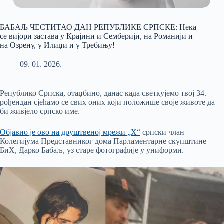
БАБАЉ ЧЕСТИТАО ДАН РЕПУБЛИКЕ СРПСКЕ: Нека
се вијори застава у Крајини и Семберији, на Романији и
на Озрену, у Илиџи и у Требињу!
09. 01. 2026.
Републико Српска, отаџбино, данас када светкујемо твој 34.
рођендан сјећамо се свих оних који положише своје животе да
би живјело српско име.
Објавио је ово на друштвеној мрежи „X“
српски члан
Колегијума Представниког дома Парламентарне скупштине
БиХ, Дарко Бабаљ, уз старе фотографије у униформи.