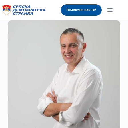
Придружи нам се!
О нама
Органи странке
Вијести
Изабрани представници
Контакт