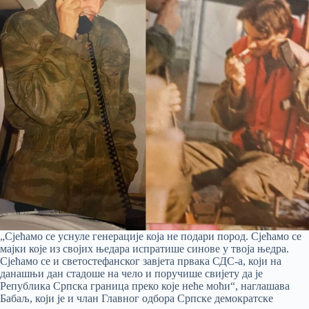
„Сјећамо се уснуле генерације која не подари пород. Сјећамо се
мајки које из својих њедара испратише синове у твоја њедра.
Сјећамо се и светостефанског завјета првака СДС-а, који на
данашњи дан стадоше на чело и поручише свијету да је
Република Српска граница преко које неће моћи“, наглашава
Бабаљ, који је и члан Главног одбора Српске демократске