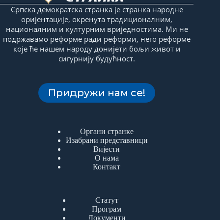
Српска демократска странка је странка народне
оријентације, окренута традиционалним,
националним и културним вриједностима. Ми не
подржавамо реформе ради реформи, него реформе
које ће нашем народу донијети бољи живот и
сигурнију будућност.
Придружи нам се!
Органи странке
Изабрани представници
Вијести
О нама
Контакт
Статут
Програм
Документи