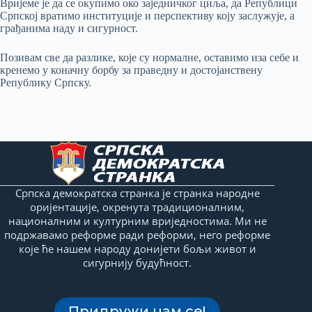
Вријеме је да се окупимо око заједничког циља, да Републици
Српској вратимо институције и перспективу коју заслужује, а
грађанима наду и сигурност.
Позивам све да разлике, које су нормалне, оставимо иза себе и
кренемо у коначну борбу за праведну и достојанствену
Републику Српску.
Српска демократска странка је странка народне
оријентације, окренута традиционалним,
националним и културним вриједностима. Ми не
подржавамо реформе ради реформи, него реформе
које ће нашем народу донијети бољи живот и
сигурнију будућност.
Придружи нам се!