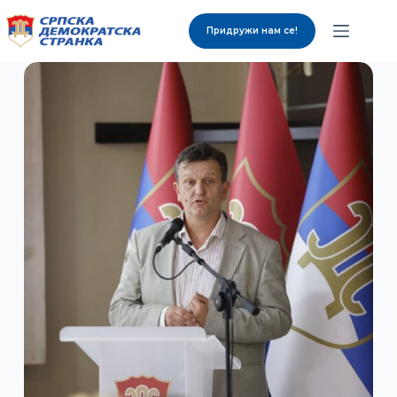
Придружи нам се!
О нама
Органи странке
Вијести
Изабрани представници
Контакт