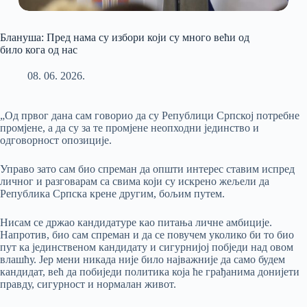
Блануша: Пред нама су избори који су много већи од
било кога од нас
08. 06. 2026.
„Од првог дана сам говорио да су Републици Српској потребне
промјене, а да су за те промјене неопходни јединство и
одговорност опозиције.
Управо зато сам био спреман да општи интерес ставим испред
личног и разговарам са свима који су искрено жељели да
Република Српска крене другим, бољим путем.
Нисам се држао кандидатуре као питања личне амбиције.
Напротив, био сам спреман и да се повучем уколико би то био
пут ка јединственом кандидату и сигурнијој побједи над овом
влашћу. Јер мени никада није било најважније да само будем
кандидат, већ да побиједи политика која ће грађанима донијети
правду, сигурност и нормалан живот.