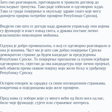
Зато смо разговарали, преговарали и тражили договор до
посљедњег тренутка. Тако раде озбиљни и одговорни људи.
Тако се гради повјерење и окупљају здраве снаге које могу
донијети пријеко потребне промјене Републици Српској.
Видјели смо шта се догоди када државом управљају они којима
су функције и власт изнад свега, а држава постане лично
власништво неколицине моћника.
Одлука је добро промишљена, о њој се одговорно разговарало и
она је коначна. Част ми је што сам добио повјерење Српске
демократске странке да будем кандидат за предсједника
Републике Српске. То повјерење прихватам са пуним осјећајем
одговорности, свјестан да ова кандидатура није лични пројекат,
већ обавеза према сваком човјеку који жели бољу и уређенију
Републику Српску.
Остајем отворен за сарадњу са свим опозиционим странкама,
покретима и појединцима који желе промјене.
Пред нама су избори који су много већи од било кога од нас,
било чије функције, сујете или страначког интереса.