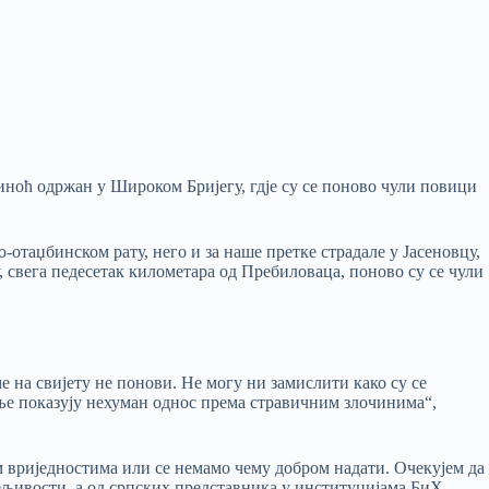
иноћ одржан у Широком Бријегу, гдје су се поново чули повици
-отаџбинском рату, него и за наше претке страдале у Јасеновцу,
свега педесетак километара од Пребиловаца, поново су се чули
ме на свијету не понови. Не могу ни замислити како су се
аље показују нехуман однос према стравичним злочинима“,
м вриједностима или се немамо чему добром надати. Очекујем да
ељивости, а од српских представника у институцијама БиХ