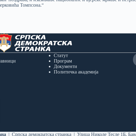
Перковића Томпсона.“
Статут
тавници
Програм
Документи
Политичка академија
ана
| Српска демократска странка | Улица Николе Тесле 1Б, Ба