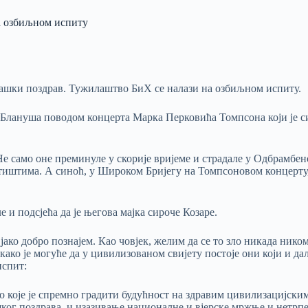
 озбиљном испиту
ташки поздрав. Тужилаштво БиХ се налази на озбиљном испиту.
 Блануша поводом концерта Марка Перковића Томпсона који је с
Не само оне преминуле у скорије вријеме и страдале у Одбрамбено
иштима. А синоћ, у Широком Бријегу на Томпсоновом концерту, 
е и подсјећа да је његова мајка сироче Козаре.
 јако добро познајем. Као човјек, желим да се то зло никада нико
ако је могуће да у цивилизованом свијету постоје они који и д
испит:
о које је спремно градити будућност на здравим цивилизацијски
ког поздрава, и изазивање националне и вјерске мржње и нетрп