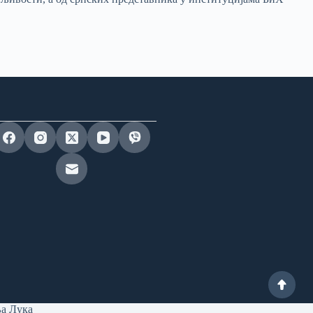
ња Лука