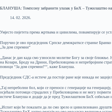
БЛАНУША: Томпсону забранити улазак у БиХ – Тужилаштво на
14. 02. 2026.
Умјесто пијетета према жртвама и цивилима, повампирује се ус
Поручио је ово предсједник Српске демократксе странке Бранко
„За дом спремни“
„Данас је дан када смо узносили молитве Богу за своје ближње. 
на Козари, Броду на Дрини, Пребиловцима и непребројним страт
повици “За дом спремни!““, каже Блануша.
Предсједник СДС-а истиче да постоје ране које никада не зацијел
„Тај непреболни бол, који се преноси с генерације на генерацију,
осјећали потомци страдалих у Пребиловцима и не могу појмити к
истиче Блануша и додаје да је пред Тужилаштвом БиХ озбиљан 
„Испит који ће показати да ли смо зрело и цивилизовано друштв
Тужилаштво БиХ хитно реагује на ово нељудско величање усташ