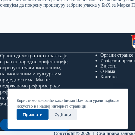
очекујем да покрену процедуру забране уласка у БиХ за Марка 
Српска демократска странка је
Органи странке
Изабрани предс
странка народне оријентације,
Вијести
окренута традиционалним,
О нама
националним и културним
Контакт
вриједностима. Ми не
подржавамо реформе ради
реформи, него реформе које ће
нашем народу донијети бољи
Користимо колачиће како бисмо Вам осигурали најбоље
живот и сигурнију будућност.
искуство на нашој интернет страници.
Прихвати
Одбаци
Придружи нам се!
Copyright © 2026 | Сва права задрж