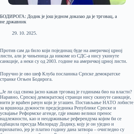
БОДИРОГА: Додик је још једном доказао да је трговац, а
не државник
29. 10. 2025.
Против сам да било који појединац буде на америчкој црној
листи, али је чињеница да никоме из СДС-а нису укинуте
санкције, а неки су од 2003. године на америчкој црној листи.
Поручио је ово шеф Клуба посланика Српске демократске
странке Огњен Бодирога.
„Је ли сад свима јасно какав трговац је годинама био на власти?
Наравно, Српској демократској странци нису скинуте санкције,
нити је враћен рачун који је угашен. Постављање НАТО лобисте
за вршиоца дужности предсједника Републике Српске и
усвајање Реформске агенде, гдје имамо велики пренос
надлежности, као и неодрживање референдума којим би се
одбацила пресуда Милораду Додику, коју је он уједно и
прихватио, јер је платио годину дана затвора – очигледно су