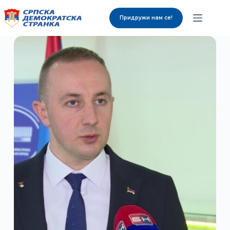
Придружи нам се!
О нама
Органи странке
Вијести
Изабрани представници
Контакт