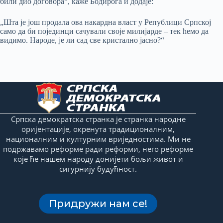
били дио договора“, каже Бодирога и додаје:
„Шта је још продала ова накардна власт у Републици Српској
само да би појединци сачували своје милијарде – тек ћемо да
видимо. Народе, је ли сад све кристално јасно?“
Српска демократска странка је странка народне
оријентације, окренута традиционалним,
националним и културним вриједностима. Ми не
подржавамо реформе ради реформи, него реформе
које ће нашем народу донијети бољи живот и
сигурнију будућност.
Придружи нам се!