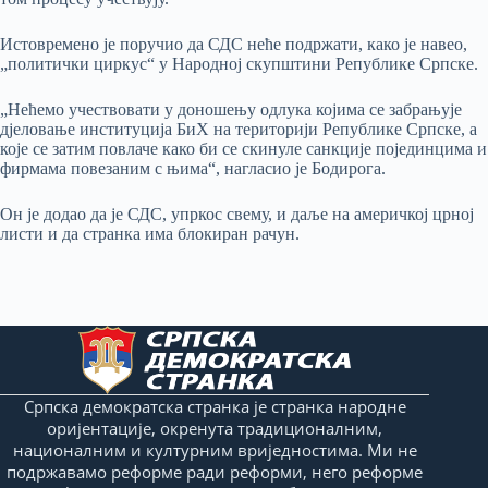
Истовремено је поручио да СДС неће подржати, како је навео,
„политички циркус“ у Народној скупштини Републике Српске.
„Нећемо учествовати у доношењу одлука којима се забрањује
дјеловање институција БиХ на територији Републике Српске, а
које се затим повлаче како би се скинуле санкције појединцима и
фирмама повезаним с њима“, нагласио је Бодирога.
Он је додао да је СДС, упркос свему, и даље на америчкој црној
листи и да странка има блокиран рачун.
Српска демократска странка је странка народне
оријентације, окренута традиционалним,
националним и културним вриједностима. Ми не
подржавамо реформе ради реформи, него реформе