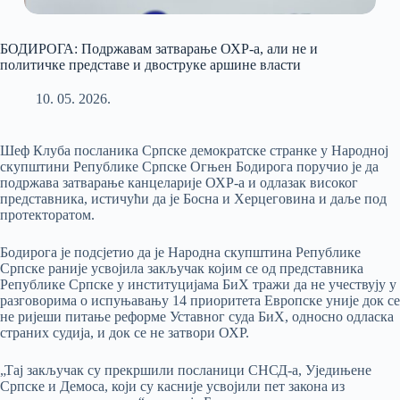
БОДИРОГА: Подржавам затварање ОХР-а, али не и
политичке представе и двоструке аршине власти
10. 05. 2026.
Шеф Клуба посланика Српске демократске странке у Народној
скупштини Републике Српске Огњен Бодирога поручио је да
подржава затварање канцеларије ОХР-а и одлазак високог
представника, истичући да је Босна и Херцеговина и даље под
протекторатом.
Бодирога је подсјетио да је Народна скупштина Републике
Српске раније усвојила закључак којим се од представника
Републике Српске у институцијама БиХ тражи да не учествују у
разговорима о испуњавању 14 приоритета Европске уније док се
не ријеши питање реформе Уставног суда БиХ, односно одласка
страних судија, и док се не затвори ОХР.
„Тај закључак су прекршили посланици СНСД-а, Уједињене
Српске и Демоса, који су касније усвојили пет закона из