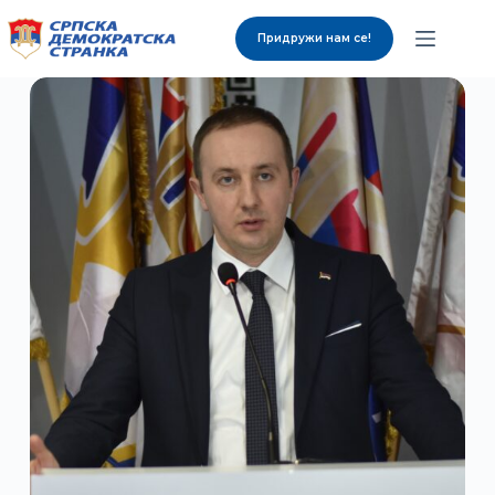
Придружи нам се!
О нама
Органи странке
Вијести
Изабрани представници
Контакт