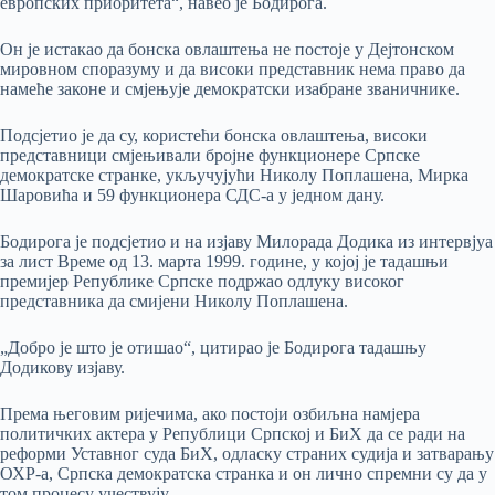
европских приоритета“, навео је Бодирога.
Он је истакао да бонска овлаштења не постоје у Дејтонском
мировном споразуму и да високи представник нема право да
намеће законе и смјењује демократски изабране званичнике.
Подсјетио је да су, користећи бонска овлаштења, високи
представници смјењивали бројне функционере Српске
демократске странке, укључујући Николу Поплашена, Мирка
Шаровића и 59 функционера СДС-а у једном дану.
Бодирога је подсјетио и на изјаву Милорада Додика из интервјуа
за лист Време од 13. марта 1999. године, у којој је тадашњи
премијер Републике Српске подржао одлуку високог
представника да смијени Николу Поплашена.
„Добро је што је отишао“, цитирао је Бодирога тадашњу
Додикову изјаву.
Према његовим ријечима, ако постоји озбиљна намјера
политичких актера у Републици Српској и БиХ да се ради на
реформи Уставног суда БиХ, одласку страних судија и затварању
ОХР-а, Српска демократска странка и он лично спремни су да у
том процесу учествују.