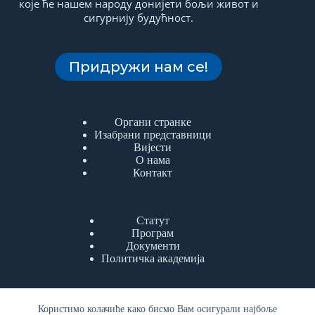
које ће нашем народу донијети бољи живот и
сигурнију будућност.
Придружи нам се!
Органи странке
Изабрани представници
Вијести
О нама
Контакт
Статут
Програм
Документи
Политичка академија
Користимо колачиће како бисмо Вам осигурали најбоље