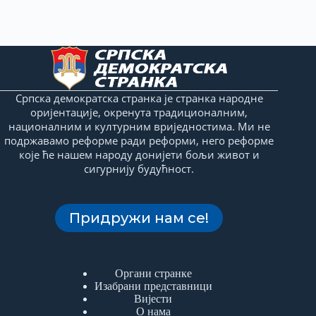
Српска демократска странка је странка народне
оријентације, окренута традиционалним,
националним и културним вриједностима. Ми не
подржавамо реформе ради реформи, него реформе
које ће нашем народу донијети бољи живот и
сигурнију будућност.
Придружи нам се!
Органи странке
Изабрани представници
Вијести
О нама