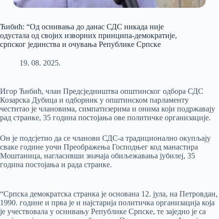
Ћибић: “Од оснивања до данас СДС никада није
одустала од својих изворних принципа-демократије,
српског јединства и очувања Републике Српске
19. 08. 2025.
Игор Ћибић, члан Предсједништва општинског одбора СДС
Козарска Дубица и одборник у општинском парламенту
честитао је члановима, симпатизерима и онима који подржавају
рад странке, 35 година постојања ове политичке организације.
Он је подсјетио да се чланови СДС-а традиционално окупљају
сваке године уочи Преображења Господњег код манастира
Моштаница, нагласивши значаја обиљежавања јубилеј, 35
година постојања и рада странке.
“Српска демократска странка је основана 12. јула, на Петровдан,
1990. године и прва је и најстарија политичка организација која
је учествовала у оснивању Републике Српске, те заједно је са