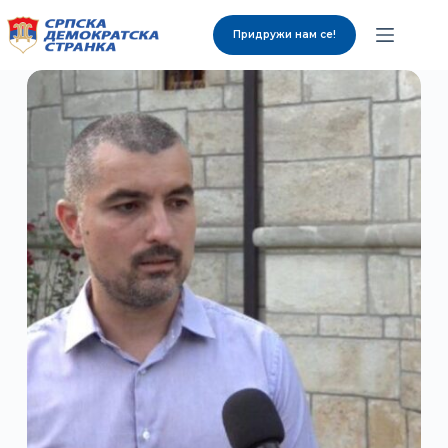
Придружи нам се!
О нама
Органи странке
Вијести
Изабрани представници
Контакт