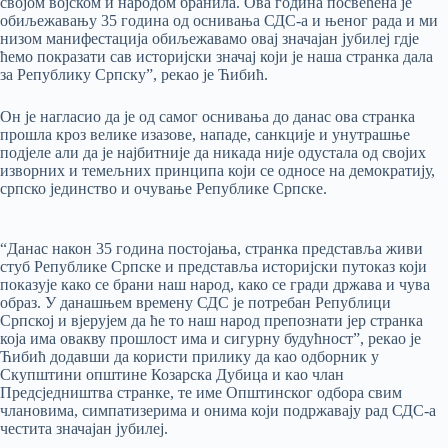
својом војском и народом бранила. Ова година посвећена је
обиљежавању 35 година од оснивања СДС-а и њеног рада и ми
низом манифестација обиљежавамо овај значајан јубилеј гдје
ћемо покразати сав историјски значај који је наша странка дала
за Републику Српску”, рекао је Ћибић.
Он је нагласио да је од самог оснивања до данас ова странка
прошла кроз велике изазове, нападе, санкције и унутрашње
подјеле али да је најбитније да никада није одустала од својих
изворних и темељних принципа који се односе на демократију,
српско јединство и очување Републике Српске.
“Данас након 35 година постојања, странка представља живи
стуб Републике Српске и представља историјски путоказ који
показује како се брани наш народ, како се гради држава и чува
образ. У данашњем времену СДС је потребан Републици
Српској и вјерујем да ће то наш народ препознати јер странка
која има овакву прошлост има и сигурну будућност”, рекао је
Ћибић додавши да користи прилику да као одборник у
Скупштини општине Козарска Дубица и као члан
Предсједништва странке, те име Општинског одбора свим
члановима, симпатизерима и онима који подржавају рад СДС-а
честита значајан јубилеј.