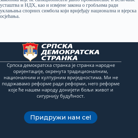
усташтва и НДХ, као и измјене закона о гробљима ради
уклањања спорних симбола који вријеђају национална и вјерска
осјећања.
Српска демократска странка је странка народне
оријентације, окренута традиционалним,
националним и културним вриједностима. Ми не
подржавамо реформе ради реформи, него реформе
које ће нашем народу донијети бољи живот и
сигурнију будућност.
Придружи нам се!