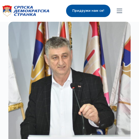
Придружи нам се!
О нама
Органи странке
Вијести
Изабрани представници
Контакт