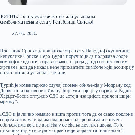
ЂУРИЋ: Поштујемо све жртве, али усташким
симболима нема мјеста у Републици Српској
27. 05. 2026.
Посланик Српске демократске странке у Народној скупштини
Републике Српске Перо Ђурић поручио је да подржава добре
комшијске односе и право сваког народа да ода пошту својим
жртвама, али да никада неће прихватити симболе који асоцирају
на усташтво и усташке злочине.
Ђурић је коментарисао случај спомен-обиљежја у Модрану код
Дервенте и одговорио Ивану Ћорлуки који је у изјави за Радио
Херцег-Босне оптужио СДС да „стоји иза цијеле приче и шири
мржњу“.
„СДС и ја лично немамо ништа против тога да се свако поклони
својим жртвама и да им ода почаст на гробљима и спомен-
обиљежјима која не вријеђају осјећања других народа. То је
цивилизацијско и људско право које мора бити поштовано“,