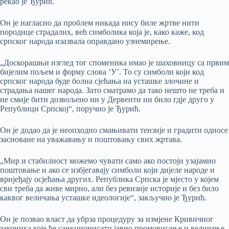
рекао је Ђурић.
Он је нагласио да проблем никада нису биле жртве нити
породице страдалих, већ симболика која је, како каже, код
српског народа изазвала оправдано узнемирење.
„Доскорашњи изглед тог споменика имао је шаховницу са првим
бијелим пољем и форму слова ‘У’. То су симболи који код
српског народа буде болна сјећања на усташке злочине и
страдања нашег народа. Зато сматрамо да тако нешто не треба и
не смије бити дозвољено ни у Дервенти ни било гдје друго у
Републици Српској“, поручио је Ђурић.
Он је додао да је неопходно смањивати тензије и градити односе
засноване на уважавању и поштовању свих жртава.
„Мир и стабилност можемо чувати само ако постоји узајамно
поштовање и ако се избјегавају симболи који дијеле народе и
вријеђају осјећања других. Република Српска је мјесто у којем
сви треба да живе мирно, али без ревизије историје и без било
каквог величања усташке идеологије“, закључио је Ђурић.
Он је позвао власт да убрза процедуру за измјене Кривичног
законика које ће санкционисати јавно промовисање и величање