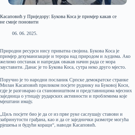
Касаповић у Приједору: Букова Коса је примјер какав се
не смије поновити
06. 06. 2025.
Природни ресурси нису приватна својина. Букова Коса је
примјер дехуманизације и терора над природом и људима. Ако
желимо опстанак и напредак овакав начин рада се мора
зауставити. Данас је то Букова Коса, сутра неко друго мјесто.
Поручио је то народни посланик Српске демократске странке
Милан Касаповић приликом посјете руднику на Буковој Коси,
гдје је разговарао са становништвом и представницима мјесних
заједница о утицају рударских активности и проблемима које
мјештани имају.
„Циљ посјете био је да се из прве руке саслушају ставови и
забринутости грађана, као и да се заједнички размотре могућа
рјешења и будући кораци“, наводи Касаповић.