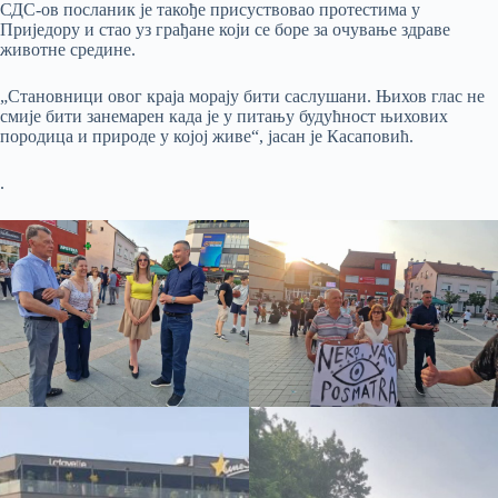
СДС-ов посланик је такође присуствовао протестима у
Приједору и стао уз грађане који се боре за очување здраве
животне средине.
„Становници овог краја морају бити саслушани. Њихов глас не
смије бити занемарен када је у питању будућност њихових
породица и природе у којој живе“, јасан је Касаповић.
.