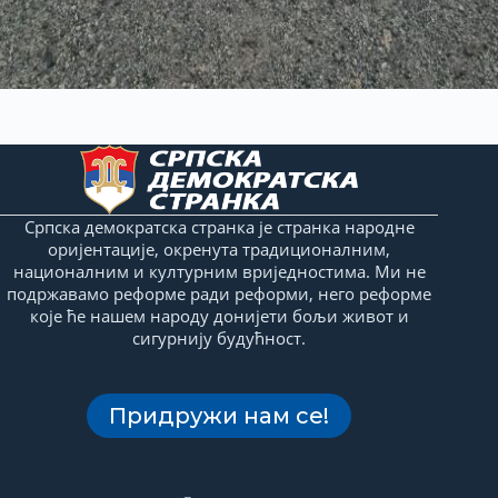
Српска демократска странка је странка народне
оријентације, окренута традиционалним,
националним и културним вриједностима. Ми не
подржавамо реформе ради реформи, него реформе
које ће нашем народу донијети бољи живот и
сигурнију будућност.
Придружи нам се!