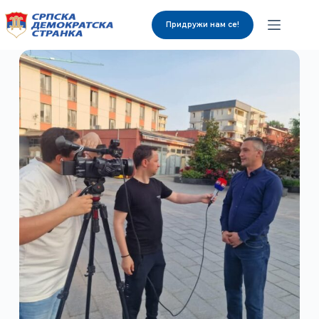
Придружи нам се!
О нама
Органи странке
Вијести
Изабрани представници
Контакт