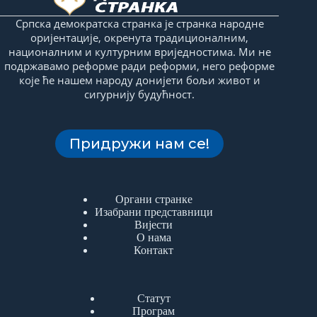
Српска демократска странка је странка народне
оријентације, окренута традиционалним,
националним и културним вриједностима. Ми не
подржавамо реформе ради реформи, него реформе
које ће нашем народу донијети бољи живот и
сигурнију будућност.
Придружи нам се!
Органи странке
Изабрани представници
Вијести
О нама
Контакт
Статут
Програм