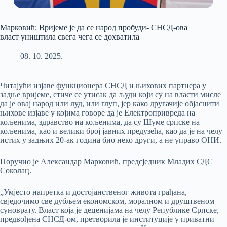
Марковић: Вријеме је да се народ пробуди- СНСД-ова
власт уништила свега чега се дохватила
08. 10. 2025.
Читајући изјаве функционера СНСД и њихових партнера у
задње вријеме, стиче се утисак да људи који су на власти мисле
да је овај народ или луд, или глуп, јер како другачије објаснити
њихове изјаве у којима говоре да је Електропривреда на
кољенима, здравство на кољенима, да су Шуме српске на
кољенима, као и велики број јавних предузећа, као да је на челу
истих у задњих 20-ак година био неко други, а не управо ОНИ.
Поручио је Александар Марковић, предсједник Младих СДС
Соколац.
„Умјесто напретка и достојанственог живота грађана,
свједочимо све дубљем економском, моралном и друштвеном
суноврату. Власт која је деценијама на челу Републике Српске,
предвођена СНСД-ом, претворила је институције у приватни