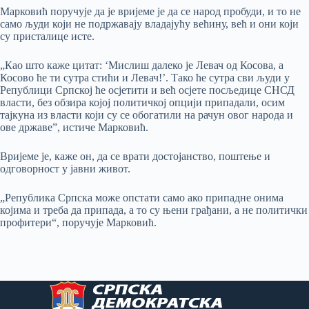
Марковић поручује да је вријеме је да се народ пробуди, и то не
само људи који не подржавају владајућу већину, већ и они који
су присталице исте.
„Као што каже цитат: ‘Мислиш далеко је Левач од Косова, а
Косово ће ти сутра стићи и Левач!’. Тако ће сутра сви људи у
Републици Српској ће осјетити и већ осјете посљедице СНСД
власти, без обзира којој политичкој опцији припадали, осим
тајкуна из власти који су се обогатили на рачун овог народа и
ове државе”, истиче Марковић.
Вријеме је, каже он, да се врати достојанство, поштење и
одговорност у јавни живот.
„Република Српска може опстати само ако припадне онима
којима и треба да припада, а то су њени грађани, а не политички
профитери“, поручује Марковић.