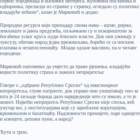
сервис појединаца и њихових интереса. Куповина посланика и
одборника, преласци из странке у странку, огледало су политике
владајуће већине“, казао је Марковић и додао:
Природни ресурси који припадају свима нама – шуме, ријеке,
земљиште и јавна предузећа, опљачкани су и искориштени за
богаћење уског круга људи блиских власти. Док они уживају у
луксузу, обичан народ једва преживљава, борећи се са ниским
платама и незапосленошћу. Млади одлазе масовно, па и читаве
породице.
Марковић напомиње да умјесто да траже рјешења, владајући
користе политику страха и лажних непријатеља:
Говоре о „одбрани Републике Српске“ од имагинарног
непријатеља, глуме патриоте, док управо они уништавају оно за
шта је 24 хиљаде бораца дало најврједније што су имали, а то је
живот. Највећи непријатељ Републике Српске није споља, већ
унутар ње, у институцијама које су заробљене корупцијом,
криминалом и бахатошћу. Надлежности пренијете, паре однијете
и изнијете, џепови пуни, а народ?
Ћути и трпи.