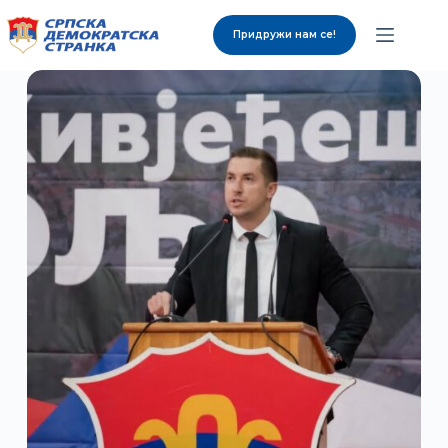
Придружи нам се!
О нама
Органи странке
Вијести
Изабрани представници
Контакт