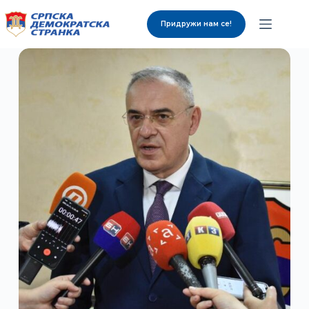
Придружи нам се!
О нама
Органи странке
Вијести
Изабрани представници
Контакт