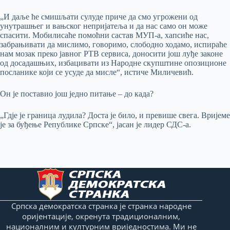
„И даље ће смишљати сулуде приче да смо угрожени од
унутрашњег и вањског непријатеља и да нас само он може
спасити. Мобилисаће помоћни састав МУП-а, хапсиће нас,
забрањивати да мислимо, говоримо, слободно ходамо, испираће
нам мозак преко јавног РТВ сервиса, доносити још луђе законе
од досадашњих, избацивати из Народне скупштине опозиционе
посланике који се усуде да мисле“, истиче Миличевић.
Он је поставио још једно питање – до када?
„Гдје је граница лудила? Доста је било, и превише свега. Вријеме
је за буђење Републике Српске“, јасан је лидер СДС-а.
Српска демократска странка је странка народне
оријентације, окренута традиционалним,
националним и културним вриједностима. Ми не