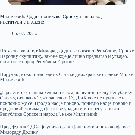
Миличевић: Додик понижава Српску, наш народ,
институције и законе
05. 07. 2025.
По ко зна који пут Милорад Додик је погазио Републику Српску,
Народну скупштину, законе које је лично предлагао и усвајао,
погазио је народ Републике Српске.
Поручио је ово предсједник Српске демократске странке Милан
Миличевић.
„Прелетио је, нашим хеликоптером, нашу понижену Републику
Српску, отишао у Тужилаштво и Суд БиХ које не признаје и
поклонио му се. Продао нас је поново, понизио нас је поново и
представиће свима да је то све урадио и интересу заштите
Републике Српске и народа“, каже Миличевић.
Предсједник СДС-а је упитао да ли још постоји неко ко вјерује
Милораду Додику.