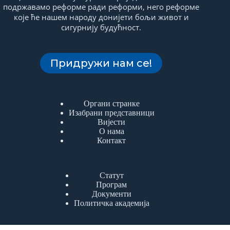
подржавамо реформе ради реформи, него реформе
које ће нашем народу донијети бољи живот и
сигурнију будућност.
Придружи нам се!
Органи странке
Изабрани представници
Вијести
О нама
Контакт
Статут
Програм
Документи
Политичка академија