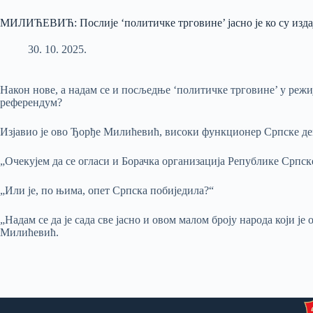
МИЛИЋЕВИЋ: Послије ‘политичке трговине’ јасно је ко су изд
30. 10. 2025.
Након нове, а надам се и посљедње ‘политичке трговине’ у режи
референдум?
Изјавио је ово Ђорђе Милићевић, високи функционер Српске де
„Очекујем да се огласи и Борачка организација Републике Српске
„Или је, по њима, опет Српска побиједила?“
„Надам се да је сада све јасно и овом малом броју народа који је
Милићевић.