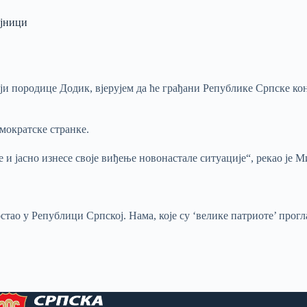
ајници
ји породице Додик, вјерујем да ће грађани Републике Српске ко
мократске странке.
 и јасно изнесе своје виђење новонастале ситуације“, рекао је 
 остао у Републици Српској. Нама, које су ‘велике патриоте’ прог