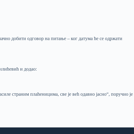
начно добити одговор на питање – ког датума ће се одржати
Милићевић и додао:
ласиле страним плаћеницима, све је већ одавно јасно“, поручио је