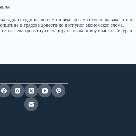
тавља:
ва задњих година али вам пишем јер сам сигуран да вам готово
 општине и градове довести до потпуног економског слома.
 те сагледа тренутну ситуацију на овом нивоу власти. Сигуран