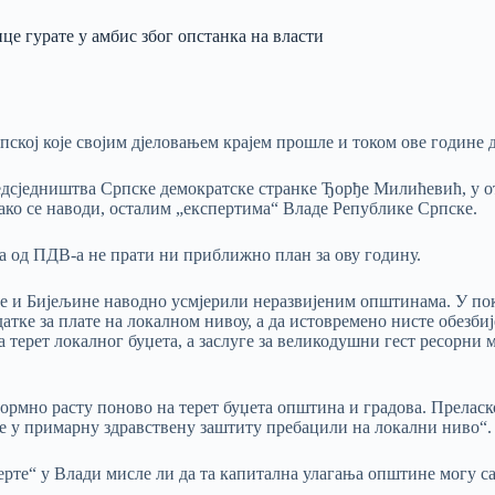
е гурате у амбис због опстанка на власти
пској које својим дјеловањем крајем прошле и током ове године
редсједништва Српске демократске странке Ђорђе Милићевић, у 
ко се наводи, осталим „експертима“ Владе Републике Српске.
а од ПДВ-а не прати ни приближно план за ову годину.
уке и Бијељине наводно усмјерили неразвијеним општинама. У по
датке за плате на локалном нивоу, а да истовремено нисте обезби
 терет локалног буџета, а заслуге за великодушни гест ресорни 
ормно расту поново на терет буџета општина и градова. Преласк
је у примарну здравствену заштиту пребацили на локални ниво“.
рте“ у Влади мисле ли да та капитална улагања општине могу с