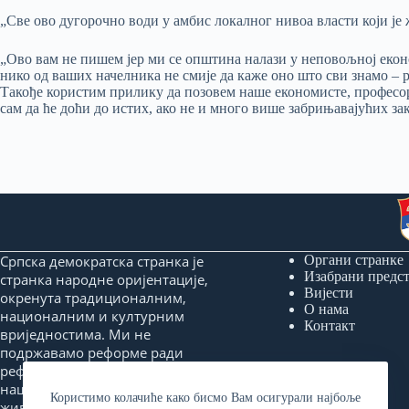
„Све ово дугорочно води у амбис локалног нивоа власти који ј
„Ово вам не пишем јер ми се општина налази у неповољној екон
нико од ваших начелника не смије да каже оно што сви знамо – 
Такође користим прилику да позовем наше економисте, професоре
сам да ће доћи до истих, ако не и много више забрињавајућих з
Српска демократска странка је
Органи странке
Изабрани предс
странка народне оријентације,
Вијести
окренута традиционалним,
О нама
националним и културним
Контакт
вриједностима. Ми не
подржавамо реформе ради
реформи, него реформе које ће
нашем народу донијети бољи
Користимо колачиће како бисмо Вам осигурали најбоље
живот и сигурнију будућност.