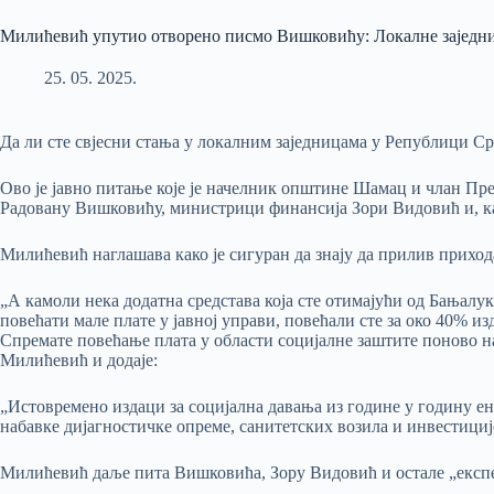
Милићевић упутио отворено писмо Вишковићу: Локалне заједниц
25. 05. 2025.
Да ли сте свјесни стања у локалним заједницама у Републици Ср
Ово је јавно питање које је начелник општине Шамац и члан П
Радовану Вишковићу, министрици финансија Зори Видовић и, ка
Милићевић наглашава како је сигуран да знају да прилив приход
„А камоли нека додатна средстава која сте отимајући од Бањал
повећати мале плате у јавној управи, повећали сте за око 40% из
Спремате повећање плата у области социјалне заштите поново на
Милићевић и додаје:
„Истовремено издаци за социјална давања из године у годину ен
набавке дијагностичке опреме, санитетских возила и инвестици
Милићевић даље пита Вишковића, Зору Видовић и остале „експе