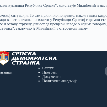
е жила куцавица Републике Српске“, констатује Милићевић и нас
омској ситуацији. То сам прилично поправио, након ваших кадро
ради вашег опстанка на власти у Републици Српској спремни сте
 и осталу стручну јавност да провјери наводе о којима говорим,
акључака“, закључио је Милићевић у отвореном писму.
Статут
тавници
Програм
Документи
Политичка академија