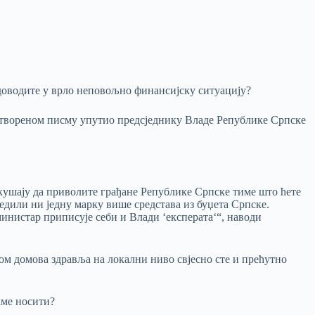
 доводите у врло неповољно финансијску ситуацију?
отвореном писму упутио предсједнику Владе Републике Српске
кушају да приволите грађане Републике Српске тиме што ћете
једили ни једну марку више средстава из буџета Српске.
министар приписује себи и Влади ‘експерата‘“, наводи
ом домова здравља на локални ниво свјесно сте и прећутно
аме носити?