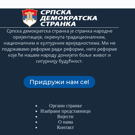
Српска демократска странка је странка народне
оријентације, окренута традиционалним,
националним и културним вриједностима. Ми не
подржавамо реформе ради реформи, него реформе
које ће нашем народу донијети бољи живот и
сигурнију будућност.
Придружи нам се!
Органи странке
Изабрани представници
Вијести
О нама
Контакт