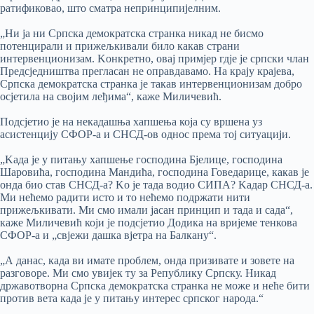
ратификовао, што сматра непринципијелним.
„Ни ја ни Српска демократска странка никад не бисмо
потенцирали и прижељкивали било какав страни
интервенционизам. Kонкретно, овај примјер гдје је српски члан
Предсједништва прегласан не оправдавамо. На крају крајева,
Српска демократска странка је такав интервенционизам добро
осјетила на својим леђима“, каже Миличевић.
Подсјетио је на некадашња хапшења која су вршена уз
асистенцију СФОР-а и СНСД-ов однос према тој ситуацији.
„Kада је у питању хапшење господина Бјелице, господина
Шаровића, господина Мандића, господина Говедарице, какав је
онда био став СНСД-а? Kо је тада водио СИПА? Kадар СНСД-а.
Ми нећемо радити исто и то нећемо подржати нити
прижељкивати. Ми смо имали јасан принцип и тада и сада“,
каже Миличевић који је подсјетио Додика на вријеме тенкова
СФОР-а и „свјежи дашка вјетра на Балкану“.
„А данас, када ви имате проблем, онда призивате и зовете на
разговоре. Ми смо увијек ту за Републику Српску. Никад
државотворна Српска демократска странка не може и неће бити
против вета када је у питању интерес српског народа.“