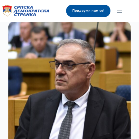
Придружи нам се!
О нама
Органи странке
Вијести
Изабрани представници
Контакт