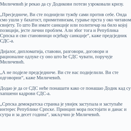
Миличевић је рекао да су Додикови потези узроковали кризу.
„Пресједниче, Ви сте поднијели тужбу сами против себе. Онда
смо ушли у бахатост, примитивизам, гурање прста у око читавом
свијету. То што Ви имате санкције или политичар на било којој
позицији, јесте лични проблем. Али због тога и Република
Српска и сви становници осјећају санкције“, каже предсједник
СДС-а.
Дијалог, дипломатија, ставови, разговори, договори и
рационалне одлуке су оно што ће СДС чувати, поручује
Миличевић.
„А не подјеле предсједниче. Ви сте нас подијелили. Ви сте
одговорни“, каже Миличевић.
Додао је да се СДС неће понашати како се понашао Додик кад су
хапшени кадрови СДС-а.
„Српска демократска странка је увијек заступала и заступаће
интерес Републике Српске. Принцип мора постојати и данас и
сутра и за десет година“, закључио је Миличевић.