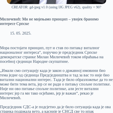
CREATOR: gd-jpeg v1.0 (using IJG JPEG v62), quality = 90?
Миличевић: Ми не мијењамо принцип – увијек бранимо
интересе Српске
15. 05. 2025.
Мора постојати принцип, пут и став по питању виталног
националног интереса“, поручио је предсједник Српске
демократске странке Милан Миличевић током обраћања на
посебној сједници Народне скупштине.
„Имали смо ситуацију када је закон о државној имовини био
тема једне од сједница Предсједништва и тад за вас то није био
витални национални интерес. Тада је било образложење да то не
може бити тема вета, јер се не ради о питању спољне политике.
Није ни ово питање спољне политике, али јесте витални
интерес јер га ми тако осјећамо, јер је важан“, рекао је
Миличевић.
Предсједник СДС-а је подсјетио да је било ситуација када је ова
странка подржала вето, а касније је СНСД све то ипак