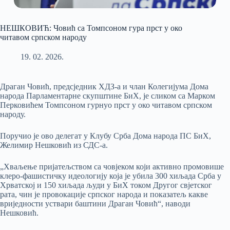
НЕШКОВИЋ: Човић са Томпсоном гура прст у око
читавом српском народу
19. 02. 2026.
Драган Човић, предсједник ХДЗ-а и члан Колегијума Дома
народа Парламентарне скупштине БиХ, је сликом са Марком
Перковићем Томпсоном гурнуо прст у око читавом српском
народу.
Поручио је ово делегат у Клубу Срба Дома народа ПС БиХ,
Желимир Нешковић из СДС-а.
„Хваљење пријатељством са човјеком који активно промовише
клеро-фашистичку идеологију која је убила 300 хиљада Срба у
Хрватској и 150 хиљада људи у БиХ током Другог свјетског
рата, чин је провокације српског народа и показатељ какве
вриједности уствари баштини Драган Човић“, наводи
Нешковић.