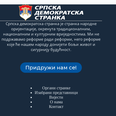
Српска демократска странка је странка народне
оријентације, окренута традиционалним,
националним и културним вриједностима. Ми не
подржавамо реформе ради реформи, него реформе
које ће нашем народу донијети бољи живот и
сигурнију будућност.
Придружи нам се!
Органи странке
Изабрани представници
Вијести
О нама
Контакт