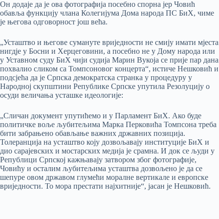
Он додаје да је ова фотографија посебно спорна јер Човић
обавља функцију члана Колегијума Дома народа ПС БиХ, чиме
је његова одговорност још већа.
„Усташтво и његове сумануте вриједности не смију имати мјеста
нигдје у Босни и Херцеговини, а посебно не у Дому народа или
у Уставном суду БиХ чији судија Марин Вукоја се прије пар дана
похвалио сликом са Томпсоновог концерта“, истиче Нешковић и
подсјећа да је Српска демократска странка у процедуру у
Народној скупштини Републике Српске упутила Резолуцију о
осуди величања усташке идеологије:
„Сличан документ упутићемо и у Парламент БиХ. Ако буде
политичке воље љубитељима Марка Перковића Томпсона треба
бити забрањено обављање важних државних позиција.
Толеранција на усташтво коју дозвољавају институције БиХ и
дио сарајевских и мостарских медија је срамна. И док се људи у
Републици Српској кажњавају затвором због фотографије,
Човићу и осталим љубитељима усташтва дозвољено је да се
шепуре овом државом глумећи моралне вертикале и европске
вриједности. То мора престати најхитније“, јасан је Нешковић.