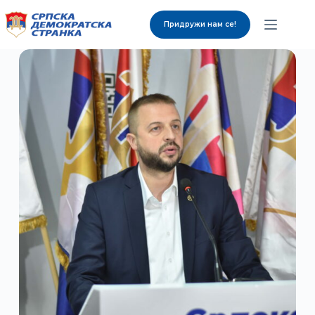
Придружи нам се!
О нама
Органи странке
Вијести
Изабрани представници
Контакт