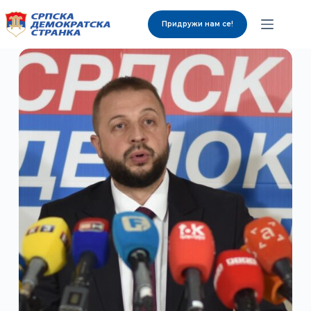
Придружи нам се!
О нама
Органи странке
Вијести
Изабрани представници
Контакт