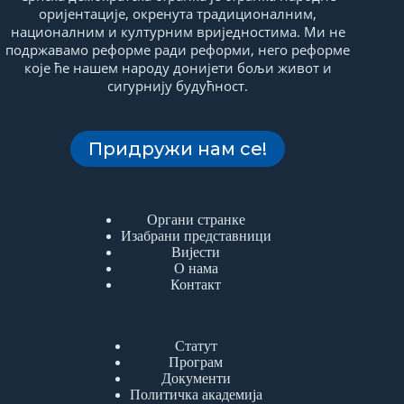
оријентације, окренута традиционалним,
националним и културним вриједностима. Ми не
подржавамо реформе ради реформи, него реформе
које ће нашем народу донијети бољи живот и
сигурнију будућност.
Придружи нам се!
Органи странке
Изабрани представници
Вијести
О нама
Контакт
Статут
Програм
Документи
Политичка академија