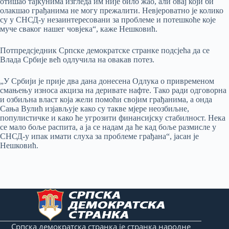
отишао тајкунима изгледа им није било жао, али овај који би
олакшао грађанима не могу прежалити. Невјероватно је колико
су у СНСД-у незаинтересовани за проблеме и потешкоће које
муче сваког нашег човјека“, каже Нешковић.
Потпредсједник Српске демократске странке подсјећа да се
Влада Србије већ одлучила на овакав потез.
„У Србији је прије два дана донесена Одлука о привременом
смањењу износа акциза на деривате нафте. Тако ради одговорна
и озбиљна власт која жели помоћи својим грађанима, а онда
Сања Вулић изјављује како су такве мјере неозбиљне,
популистичке и како ће угрозити финансијску стабилност. Нека
се мало боље распита, а ја се надам да ће кад боље размисле у
СНСД-у ипак имати слуха за проблеме грађана“, јасан је
Нешковић.
Српска демократска странка је странка народне