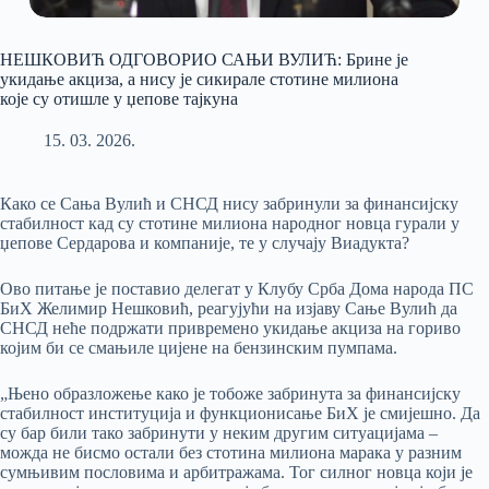
НЕШКОВИЋ ОДГОВОРИО САЊИ ВУЛИЋ: Брине је
укидање акциза, а нису је сикирале стотине милиона
које су отишле у џепове тајкуна
15. 03. 2026.
Како се Сања Вулић и СНСД нису забринули за финансијску
стабилност кад су стотине милиона народног новца гурали у
џепове Сердарова и компаније, те у случају Виадукта?
Ово питање је поставио делегат у Клубу Срба Дома народа ПС
БиХ Желимир Нешковић, реагујући на изјаву Сање Вулић да
СНСД неће подржати привремено укидање акциза на гориво
којим би се смањиле цијене на бензинским пумпама.
„Њено образложење како је тобоже забринута за финансијску
стабилност институција и функционисање БиХ је смијешно. Да
су бар били тако забринути у неким другим ситуацијама –
можда не бисмо остали без стотина милиона марака у разним
сумњивим пословима и арбитражама. Тог силног новца који је