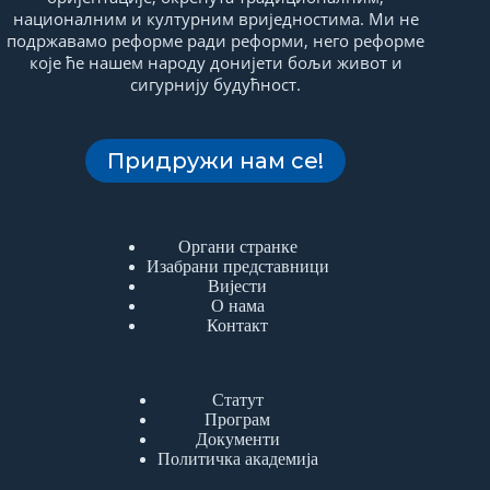
националним и културним вриједностима. Ми не
подржавамо реформе ради реформи, него реформе
које ће нашем народу донијети бољи живот и
сигурнију будућност.
Придружи нам се!
Органи странке
Изабрани представници
Вијести
О нама
Контакт
Статут
Програм
Документи
Политичка академија