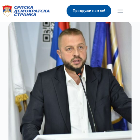
Придружи нам се!
О нама
Органи странке
Вијести
Изабрани представници
Контакт