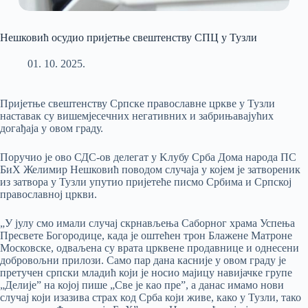
Нешковић осудио пријетње свештенству СПЦ у Тузли
01. 10. 2025.
Пријетње свештенству Српске православне цркве у Тузли
наставак су вишемјесечних негативних и забрињавајућих
догађаја у овом граду.
Поручио је ово СДС-ов делегат у Kлубу Срба Дома народа ПС
БиХ Желимир Нешковић поводом случаја у којем је затвореник
из затвора у Тузли упутио пријетеће писмо Србима и Српској
православној цркви.
„У јулу смо имали случај скрнављења Саборног храма Успења
Пресвете Богородице, када је оштећен трон Блажене Матроне
Московске, одваљена су врата црквене продавнице и однесени
добровољни прилози. Само пар дана касније у овом граду је
претучен српски младић који је носио мајицу навијачке групе
„Делије” на којој пише „Све је као пре”, а данас имамо нови
случај који изазива страх код Срба који живе, како у Тузли, тако