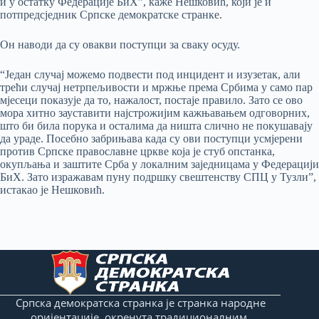
и у остатку Федерације БиХ”, каже Нешковић, који је и
потпредсједник Српске демократске странке.
Он наводи да су овакви поступци за сваку осуду.
“Један случај можемо подвести под инцидент и изузетак, али
трећи случај нетрпељивости и мржње према Србима у само пар
мјесеци показује да то, нажалост, постаје правило. Зато се ово
мора хитно зауставити најстрожијим кажњавањем одговорних,
што би била порука и осталима да ништа слично не покушавају
да ураде. Посебно забрињава када су ови поступци усмјерени
против Српске православне цркве која је стуб опстанка,
окупљања и заштите Срба у локалним заједницама у Федерацији
БиХ. Зато изражавам пуну подршку свештенству СПЦ у Тузли”,
истакао је Нешковић.
Српска демократска странка је странка народне
оријентације, окренута традиционалним,