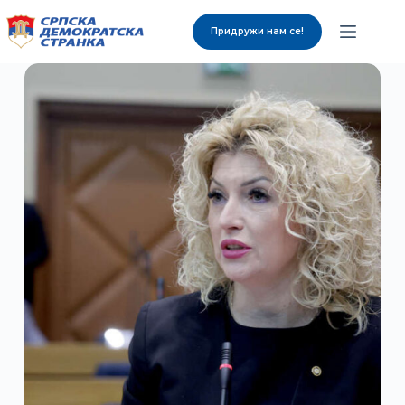
Придружи нам се!
О нама
Органи странке
Вијести
Изабрани представници
Контакт