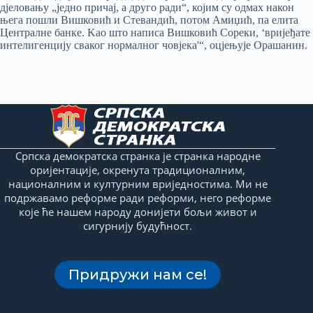
дјеловању „једно причај, а друго ради“, којим су одмах након
њега пошли Вишковић и Стевандић, потом Амиџић, па елита
Централне банке. Kао што написа Вишковић Сореки, ‘вријеђате
интелигенцију сваког нормалног човјека'“, оцјењује Орашанин.
Српска демократска странка је странка народне
оријентације, окренута традиционалним,
националним и културним вриједностима. Ми не
подржавамо реформе ради реформи, него реформе
које ће нашем народу донијети бољи живот и
сигурнију будућност.
Придружи нам се!