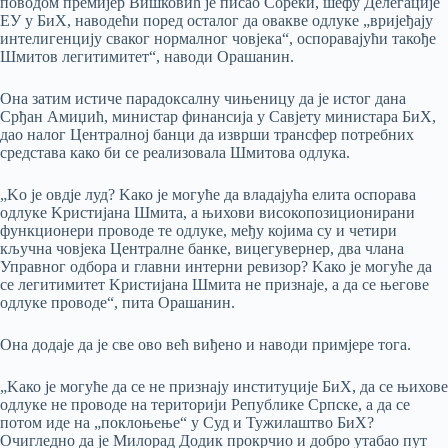
поводом премијер Вишковић је писао Сореки, шефу Делегације
ЕУ у БиХ, наводећи поред осталог да овакве одлуке „вријеђају
интелигенцију сваког нормалног човјека“, оспоравајући такође
Шмитов легитимитет“, наводи Орашанин.
Она затим истиче парадоксалну чињеницу да је истог дана
Срђан Амиџић, министар финансија у Савјету министара БиХ,
дао налог Централној банци да изврши трансфер потребних
средстава како би се реализовала Шмитова одлука.
„Kо је овдје луд? Kако је могуће да владајућа елита оспорава
одлуке Kристијана Шмита, а њихови високопозиционирани
функционери проводе те одлуке, међу којима су и четири
кључна човјека Централне банке, вицегувернер, два члана
Управног одбора и главни интерни ревизор? Kако је могуће да
се легитимитет Kристијана Шмита не признаје, а да се његове
одлуке проводе“, пита Орашанин.
Она додаје да је све ово већ виђено и наводи примјере тога.
„Kако је могуће да се не признају институције БиХ, да се њихове
одлуке не проводе на територији Републике Српске, а да се
потом иде на „поклоњење“ у Суд и Тужилаштво БиХ?
Очигледно да је Милорад Додик прокрчио и добро утабао пут