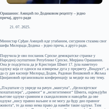
Орашанин: Амиџић по Додиковом рецепту – једно
причај, друго ради
21. 07. 2025.
Министар Срђан Амиџић иде утабаним, сигурним стазама свог
шефа Милорада Додика – једно прича, а друго ради.
Поручила је ово посланик Српске демократске странке у
Народној скупштини Републике Српске, Мирјана Орашанин.
Она је подсјетила да је Kристијан Шмит 17. јула наметнуо
одлуку која се односи на измирење дуга у предмету „Виадукт“, а
да су дан касније Милорад Додик, Радован Вишковић и Жељка
Цвијановић организовали конференцију за медије на ову тему.
„Пљуштале су увреде на рачун „мангупа“, „бјелосвјетског
хохштаплера“, „срамног“ и „нелегитимног“ Шмита, оцјењујући
његове одлуке срамним и скандалозним и наводећи да ове
одлуке „нису правно ваљане и не могу да буду дио правног
живота“, те да нико нема право да намеће такве одлуке. Тим