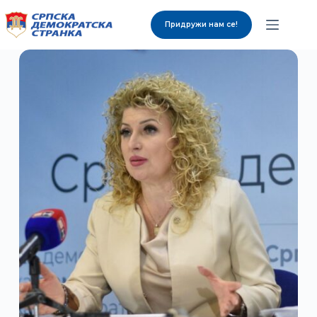
Придружи нам се!
О нама
Органи странке
Вијести
Изабрани представници
Контакт