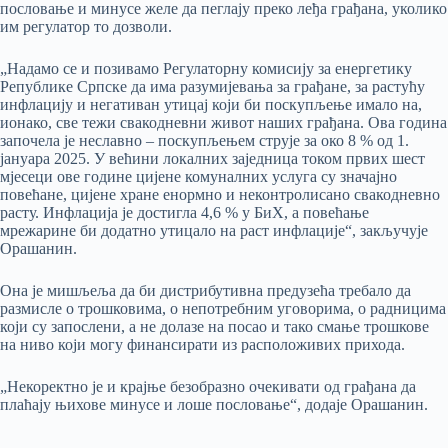
пословање и минусе желе да пеглају преко леђа грађана, уколико
им регулатор то дозволи.
„Надамо се и позивамо Регулаторну комисију за енергетику
Републике Српске да има разумијевања за грађане, за растућу
инфлацију и негативан утицај који би поскупљење имало на,
ионако, све тежи свакодневни живот наших грађана. Ова година
започела је неславно – поскупљењем струје за око 8 % од 1.
јануара 2025. У већини локалних заједница током првих шест
мјесеци ове године цијене комуналних услуга су значајно
повећане, цијене хране енормно и неконтролисано свакодневно
расту. Инфлација је достигла 4,6 % у БиХ, а повећање
мрежарине би додатно утицало на раст инфлације“, закључује
Орашанин.
Она је мишљеља да би дистрибутивна предузећа требало да
размисле о трошковима, о непотребним уговорима, о радницима
који су запослени, а не долазе на посао и тако смање трошкове
на ниво који могу финансирати из расположивих прихода.
„Некоректно је и крајње безобразно очекивати од грађана да
плаћају њихове минусе и лоше пословање“, додаје Орашанин.