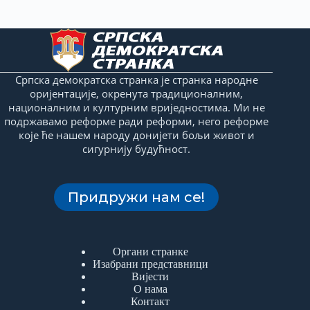
Српска демократска странка је странка народне
оријентације, окренута традиционалним,
националним и културним вриједностима. Ми не
подржавамо реформе ради реформи, него реформе
које ће нашем народу донијети бољи живот и
сигурнију будућност.
Придружи нам се!
Органи странке
Изабрани представници
Вијести
О нама
Контакт