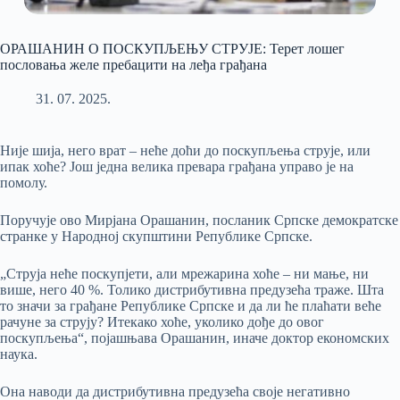
ОРАШАНИН О ПОСКУПЉЕЊУ СТРУЈЕ: Терет лошег
пословања желе пребацити на леђа грађана
31. 07. 2025.
Није шија, него врат – неће доћи до поскупљења струје, или
ипак хоће? Још једна велика превара грађана управо је на
помолу.
Поручује ово Мирјана Орашанин, посланик Српске демократске
странке у Народној скупштини Републике Српске.
„Струја неће поскупјети, али мрежарина хоће – ни мање, ни
више, него 40 %. Толико дистрибутивна предузећа траже. Шта
то значи за грађане Републике Српске и да ли ће плаћати веће
рачуне за струју? Итекако хоће, уколико дође до овог
поскупљења“, појашњава Орашанин, иначе доктор економских
наука.
Она наводи да дистрибутивна предузећа своје негативно