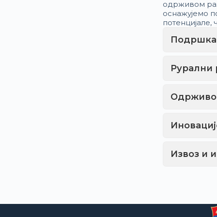
одрживом разв
оснажујемо п
потенцијале,
Подршка
Рурални 
Одрживос
Иновациј
Извоз и 