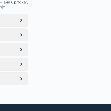
 јача Српска“,
оје