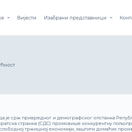
ке
Вијести
Изабрани представници
Конт
ућност
 је срж привредног и демографског опстанка Републ
ратска странка (СДС) промовише конкурентну пољоп
 слободној тржишној економији, заштити домаћих прои