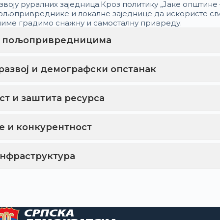
оју руралних заједница.Кроз политику „Јаке општине –
ољопривреднике и локалне заједнице да искористе св
 чиме градимо снажну и самосталну привреду.
 пољопривредницима
развој и демографски опстанак
т и заштита ресурса
е и конкурентност
инфраструктура