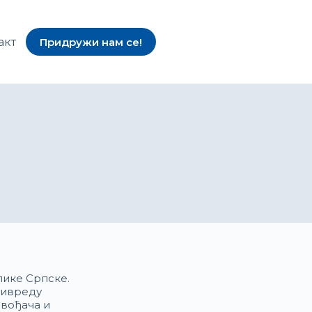
акт
Придружи нам се!
ике Српске.
ривреду
звођача и