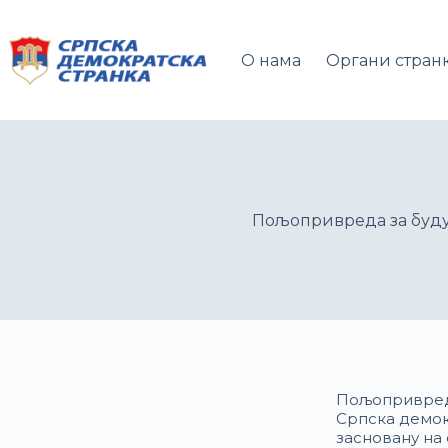
О нама
Органи стран
Пољопривреда за буд
Пољопривреда
Српска демок
засновану на