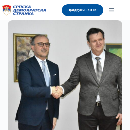
Придружи нам се!
О нама
Органи странке
Вијести
Изабрани представници
Контакт