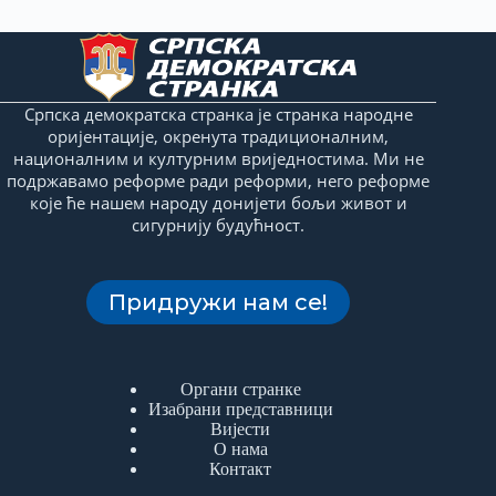
Српска демократска странка је странка народне
оријентације, окренута традиционалним,
националним и културним вриједностима. Ми не
подржавамо реформе ради реформи, него реформе
које ће нашем народу донијети бољи живот и
сигурнију будућност.
Придружи нам се!
Органи странке
Изабрани представници
Вијести
О нама
Контакт