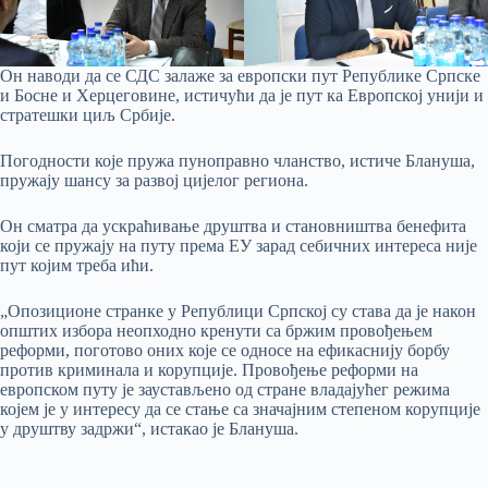
Он наводи да се СДС залаже за европски пут Републике Српске
и Босне и Херцеговине, истичући да је пут ка Европској унији и
стратешки циљ Србије.
Погодности које пружа пуноправно чланство, истиче Блануша,
пружају шансу за развој цијелог региона.
Он сматра да ускраћивање друштва и становништва бенефита
који се пружају на путу према ЕУ зарад себичних интереса није
пут којим треба ићи.
„Опозиционе странке у Републици Српској су става да је након
општих избора неопходно кренути са бржим провођењем
реформи, поготово оних које се односе на ефикаснију борбу
против криминала и корупције. Провођење реформи на
европском путу је заустављено од стране владајућег режима
којем је у интересу да се стање са значајним степеном корупције
у друштву задржи“, истакао је Блануша.