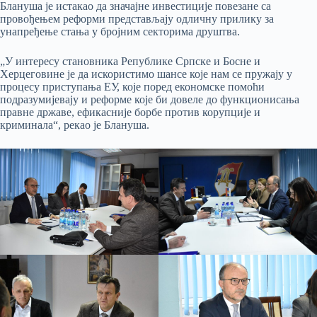
Блануша је истакао да значајне инвестиције повезане са
провођењем реформи представљају одличну прилику за
унапређење стања у бројним секторима друштва.
„У интересу становника Републике Српске и Босне и
Херцеговине је да искористимо шансе које нам се пружају у
процесу приступања ЕУ, које поред економске помоћи
подразумијевају и реформе које би довеле до функционисања
правне државе, ефикасније борбе против корупције и
криминала“, рекао је Блануша.