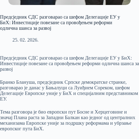
Предсједник СДС разговарао са шефом Делегације ЕУ у
БиХ: Инвестиције повезане са провођењем реформи
одлична шанса за развој
25. 02. 2026.
Предсједник СДС разговарао са шефом Делегације ЕУ у БиХ:
Инвестиције повезане са провођењем реформи одлична шанса за
развој
Бранко Блануша, предсједник Српске демократске странке,
разговарао је данас у Бањалуци са Луиђием Сореком, шефом
Делегације Европске уније у БиХ и специјалним представником
ЕУ.
Тема разговора је био европски пут Босне и Херцеговине и
значај Плана раста за Западни Балкан као једног од централних
механизама Европске уније за подршку реформама и убрзање
европског пута БиХ.