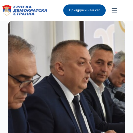
Придружи нам се!
О нама
Органи странке
Вијести
Изабрани представници
Контакт