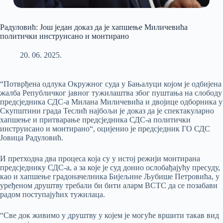
Радуловић: Још један доказ да је хапшење Миличевића
политички инструисано и монтирано
20. 06. 2025.
“Потврђена одлука Окружног суда у Бањалуци којом је одбијена
жалба Републичког јавног тужилаштва због пуштања на слободу
предсједника СДС-а Милана Миличевића и двојице одборника у
Скупштини града Теслић најбољи је доказ да је спектакуларно
хапшење и притварање предсједника СДС-а политички
инструисано и монтирано“, оцијенио је предсједник ГО СДС
Јовица Радуловић.
И претходна два процеса која су у истој режији монтирана
предсједнику СДС-а, а за које је суд донио ослобађајућу пресуду,
као и хапшење градоначелника Бијељине Љубише Петровића, у
уређеном друштву требали би бити аларм ВСТС да се позабави
радом поступајућих тужилаца.
“Све док живимо у друштву у којем је могуће вршити такав вид