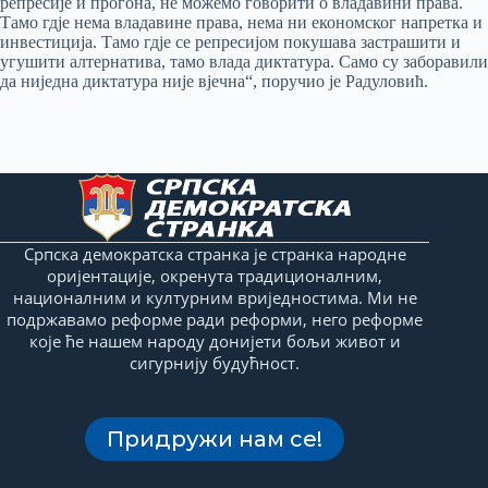
репресије и прогона, не можемо говорити о владавини права.
Тамо гдје нема владавине права, нема ни економског напретка и
инвестиција. Тамо гдје се репресијом покушава застрашити и
угушити алтернатива, тамо влада диктатура. Само су заборавили
да ниједна диктатура није вјечна“, поручио је Радуловић.
Српска демократска странка је странка народне
оријентације, окренута традиционалним,
националним и културним вриједностима. Ми не
подржавамо реформе ради реформи, него реформе
које ће нашем народу донијети бољи живот и
сигурнију будућност.
Придружи нам се!