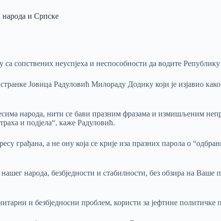
а народа и Српске
са сопствених неуспјеха и неспособности да водите Републику
странке Јовица Радуловић Милораду Додику који је изјавио како
тересима народа, нити се бави празним фразама и измишљеним не
траха и подјела“, каже Радуловић.
есу грађана, а не ону која се крије иза празних парола о “одбран
ашег народа, безбједности и стабилности, без обзира на Ваше пок
нитарни и безбједносни проблем, користи за јефтине политичке 