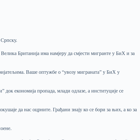
 Српску.
 Велика Британија има намјеру да смјести мигранте у БиХ и за
пријатељима. Ваше оптужбе о “увозу миграната” у БиХ у
и” док економија пропада, млади одлазе, а институције се
ушаје да нас оцрните. Грађани знају ко се бори за њих, а ко за
поене.