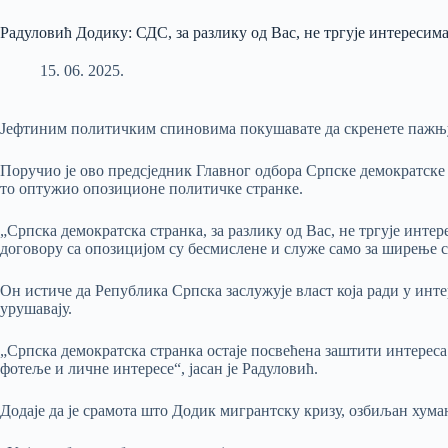
Радуловић Додику: СДС, за разлику од Вас, не тргује интересим
15. 06. 2025.
Јефтиним политичким спиновима покушавате да скренете пажњу 
Поручио је ово предсједник Главног одбора Српске демократске 
то оптужио опозиционе политичке странке.
„Српска демократска странка, за разлику од Вас, не тргује ин
договору са опозицијом су бесмислене и служе само за ширење с
Он истиче да Република Српска заслужује власт која ради у интер
урушавају.
„Српска демократска странка остаје посвећена заштити интереса н
фотеље и личне интересе“, јасан је Радуловић.
Додаје да је срамота што Додик мигрантску кризу, озбиљан хума