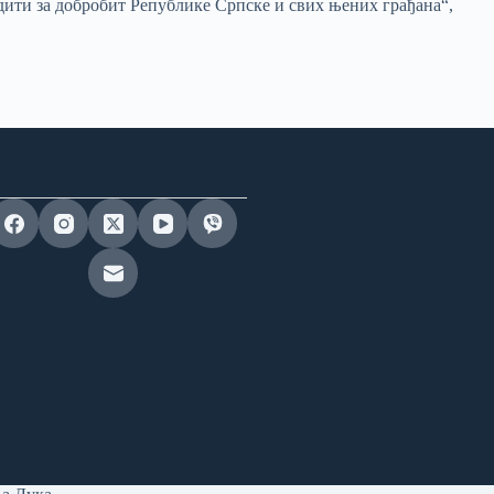
адити за добробит Републике Српске и свих њених грађана“,