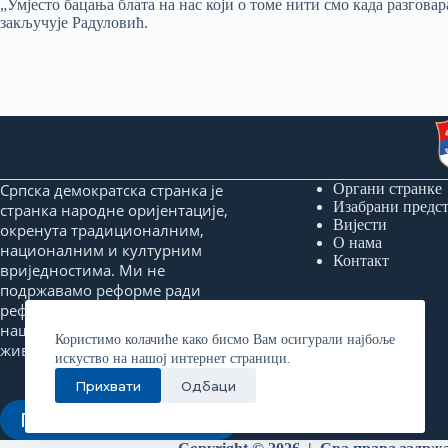
„Умјесто бацања блата на нас који о томе нити смо када разгов
закључује Радуловић.
Српска демократска странка је
Органи странке
Изабрани предс
странка народне оријентације,
Вијести
окренута традиционалним,
О нама
националним и културним
Контакт
вриједностима. Ми не
подржавамо реформе ради
реформи, него реформе које ће
нашем народу донијети бољи
Користимо колачиће како бисмо Вам осигурали најбоље
живот и сигурнију будућност.
искуство на нашој интернет страници.
Прихвати
Одбаци
Придружи нам се!