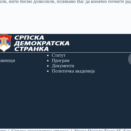
арали, нити бисмо дозволили, позивамо Вас да коначно почнете р
Статут
тавници
Програм
Документи
Политичка академија