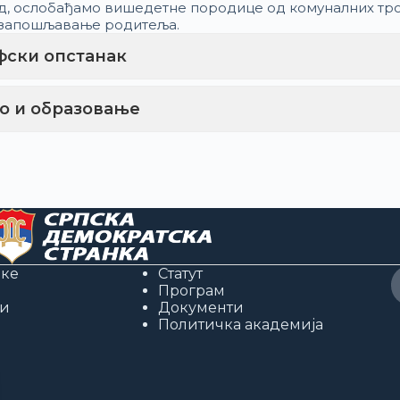
, ослобађамо вишедетне породице од комуналних тр
запошљавање родитеља.
ски опстанак
о и образовање
нке
Статут
Програм
и
Документи
Политичка академија