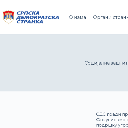
О нама
Органи стран
Социјална заштит
СДС гради пр
Фокусирамо с
подршку угр