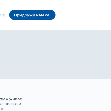
акт
Придружи нам се!
твен живот.
разовање и
за