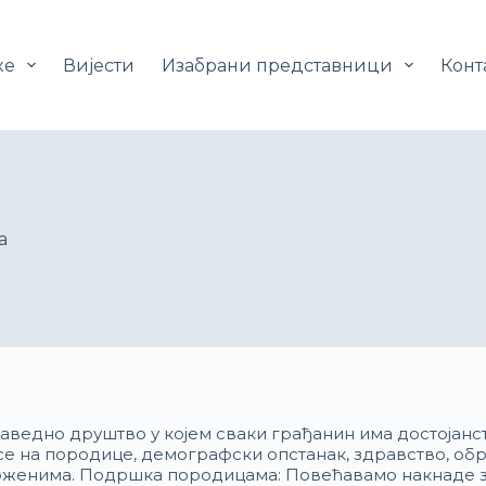
ке
Вијести
Изабрани представници
Конт
а
аведно друштво у којем сваки грађанин има достојанс
е на породице, демографски опстанак, здравство, об
оженима. Подршка породицама: Повећавамо накнаде 