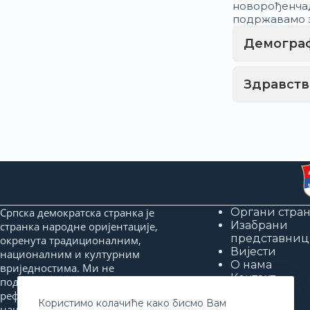
новорођенчад
подржавамо 
Демограф
Здравств
Српска демократска странка је
Органи стра
Изабрани
странка народне оријентације,
представниц
окренута традиционалним,
Вијести
националним и културним
О нама
вриједностима. Ми не
Контакт
подржавамо реформе ради
реформи, него реформе које ће
Користимо колачиће како бисмо Вам
нашем народу донијети бољи