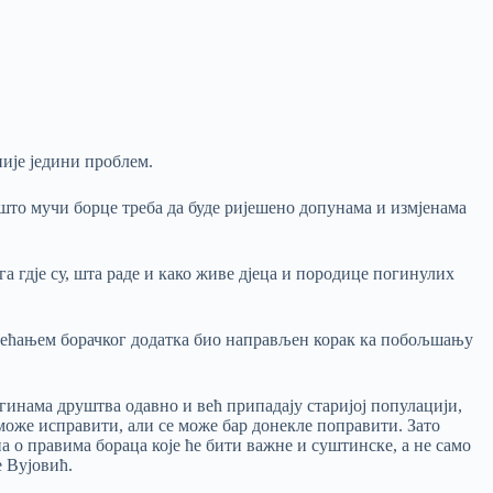
није једини проблем.
што мучи борце треба да буде ријешено допунама и измјенама
ога гдје су, шта раде и како живе дјеца и породице погинулих
 повећањем борачког додатка био направљен корак ка побољшању
гинама друштва одавно и већ припадају старијој популацији,
е може исправити, али се може бар донекле поправити. Зато
а о правима бораца које ће бити важне и суштинске, а не само
е Вујовић.