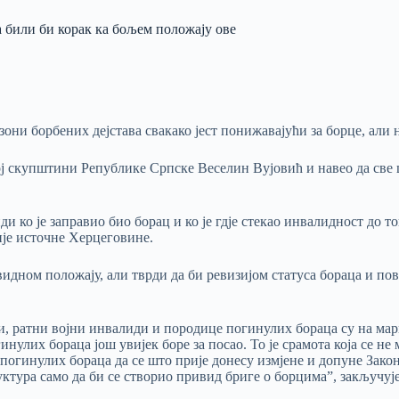
 били би корак ка бољем положају ове
зони борбених дејстава свакако јест понижавајући за борце, али 
ј скупштини Републике Српске Веселин Вујовић и навео да све 
ди ко је заправио био борац и ко је гдје стекао инвалидност до т
ије источне Херцеговине.
завидном положају, али тврди да би ревизијом статуса бораца и
и, ратни војни инвалиди и породице погинулих бораца су на мар
инулих бораца још увијек боре за посао. То је срамота која се н
погинулих бораца да се што прије донесу измјене и допуне Закон
руктура само да би се створио привид бриге о борцима”, закључуј