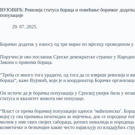
ВУЈОВИЋ: Ревизија статуса бораца и повећање борачког додатка
популације
29. 07. 2025.
Борачки додатак у износу од три марке по мјесецу проведеном у 
Поручио је ово посланик Српске демократске странке у Народно
Закона о правима бораца.
“Треба се много тога урадити, од тога да се изврши ревизија и ви
бораца“, каже Вујовић, који је и координатор Борачке организац
Он истиче да је борачка популација у Српској увијек била у не
статуса и квалитет живота ове популаце.
“Власт се према борачкој популацији односи ‘маћехински’. Борц
којој су сва примања неопходна за лијечења, док се породице пог
молим у име свих својих сабораца, ратних инвалида и породица 
козметичке и безначајне какве често најављују из владајућих ст