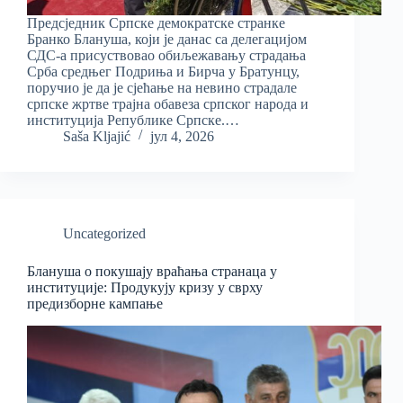
Предсједник Српске демократске странке
Бранко Блануша, који је данас са делегацијом
СДС-а присуствовао обиљежавању страдања
Срба средњег Подриња и Бирча у Братунцу,
поручио је да је сјећање на невино страдале
српске жртве трајна обавеза српског народа и
институција Републике Српске.…
Saša Kljajić
јул 4, 2026
Uncategorized
Блануша о покушају враћања странаца у
институције: Продукују кризу у сврху
предизборне кампање