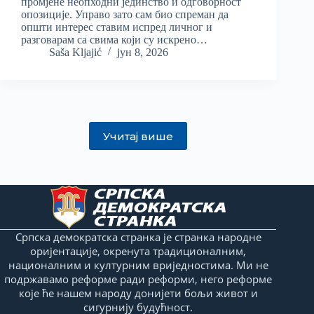
промјене неопходни јединство и одговорност
опозиције. Управо зато сам био спреман да
општи интерес ставим испред личног и
разговарам са свима који су искрено…
Saša Kljajić
јун 8, 2026
Учитај више
Српска демократска странка је странка народне
оријентације, окренута традиционалним,
националним и културним вриједностима. Ми не
подржавамо реформе ради реформи, него реформе
које ће нашем народу донијети бољи живот и
сигурнију будућност.