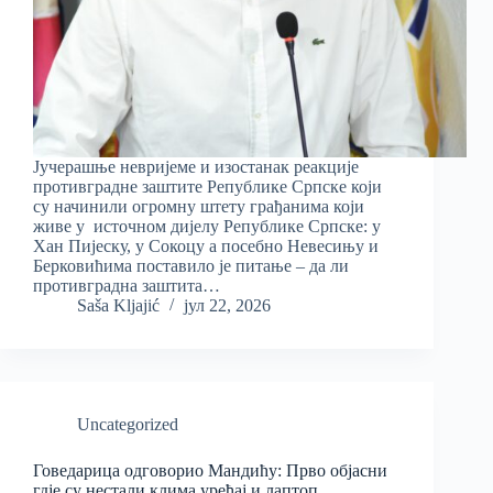
Јучерашње невријеме и изостанак реакције
противградне заштите Републике Српске који
су начинили огромну штету грађанима који
живе у источном дијелу Републике Српске: у
Хан Пијеску, у Сокоцу а посебно Невесињу и
Берковићима поставило је питање – да ли
противградна заштита…
Saša Kljajić
јул 22, 2026
Uncategorized
Говедарица одговорио Мандићу: Прво објасни
гдје су нестали клима уређај и лаптоп