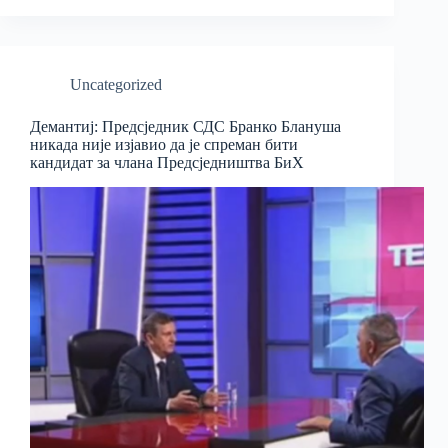
Uncategorized
Демантиј: Предсједник СДС Бранко Блануша
никада није изјавио да је спреман бити
кандидат за члана Предсједништва БиХ