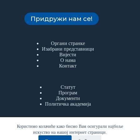
Придружи нам се!
Органи странке
Изабрани представници
Вијести
О нама
Контакт
Статут
Програм
Документи
Политичка академија
Користимо колачиће како бисмо Вам осигурали најбоље
искуство на нашој интернет страници.
Copyright © 2026 | Сва права задржана
| Српска