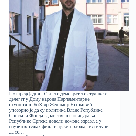
Потпредсједник Српске демократске странке и
делегат у Дому народа Парламентарне
скупштине БиХ др Желимир Нешковић
упозорио је да су политика Владе Републике
Српске и Фонда здравственог осигурања
Републике Српске довели домове здравља у
изузетно тежак финансијски положај, истичући
да се…