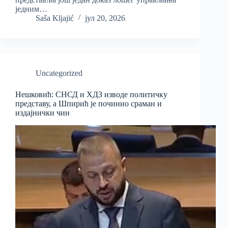
једним…
Saša Kljajić
јул 20, 2026
Uncategorized
Нешковић: СНСД и ХДЗ изводе политичку
представу, а Шпирић је починио сраман и
издајнички чин