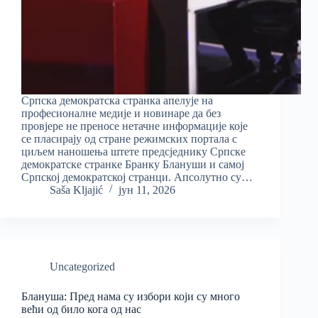
Српска демократска странка апелује на
професионалне медије и новинаре да без
провјере не преносе нетачне информације које
се пласирају од стране режимских портала с
циљем наношења штете предсједнику Српске
демократске странке Бранку Блануши и самој
Српској демократској странци. Апсолутно су…
Saša Kljajić
јун 11, 2026
Uncategorized
Блануша: Пред нама су избори који су много
већи од било кога од нас