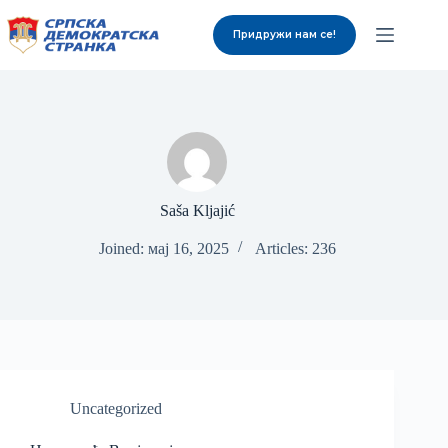
Придружи нам се!
О нама
Органи странке
Вијести
Изабрани представници
Контакт
Saša Kljajić
Joined: мај 16, 2025
Articles: 236
Uncategorized