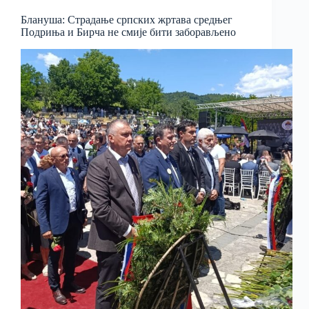
Блануша: Страдање српских жртава средњег
Подриња и Бирча не смије бити заборављено