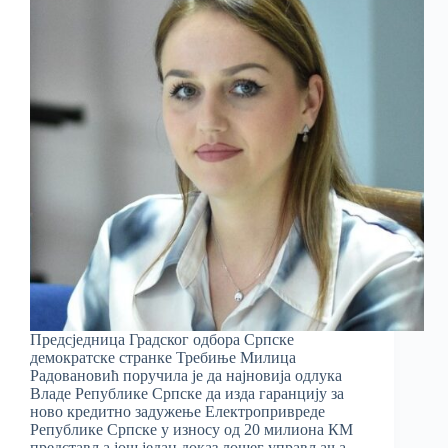
Предсједница Градског одбора Српске
демократске странке Требиње Милица
Радовановић поручила је да најновија одлука
Владе Републике Српске да изда гаранцију за
ново кредитно задужење Електропривреде
Републике Српске у износу од 20 милиона КМ
представља још један доказ лошег управљања