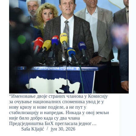
“Именовање двоје страних чланова у Комисију
за очување националних споменика увод је у
нову кризу и нове подјеле, а не пут у
стабилизацију и напредак. Никада у овој земљи
није било добро када су два члана
Предсједништва БиХ прегласала једног…
Saša Kljajić
јун 30, 2026