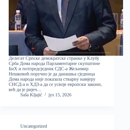
Делегат Српске демократске странке у Клубу
Срба Дома народа Парламентарне скупштине
БиХ и потпредсједник СДС-а Жељимир
Нешковић поручио је да данашња сједница
Дома народа није показала стварну намјеру
СНСД-а и ХДЗ-а да се усвоје европски закони,
већ да је ријеч…
Saša Kljajić
јул 15, 2026
Uncategorized