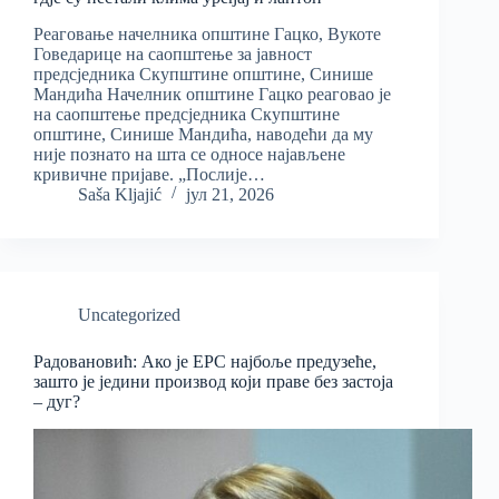
Реаговање начелника општине Гацко, Вукоте
Говедарице на саопштење за јавност
предсједника Скупштине општине, Синише
Мандића Начелник општине Гацко реаговао је
на саопштење предсједника Скупштине
општине, Синише Мандића, наводећи да му
није познато на шта се односе најављене
кривичне пријаве. „Послије…
Saša Kljajić
јул 21, 2026
Uncategorized
Радовановић: Ако је ЕРС најбоље предузеће,
зашто је једини производ који праве без застоја
– дуг?