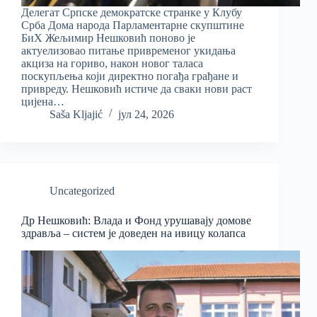
Делегат Српске демократске странке у Клубу
Срба Дома народа Парламентарне скупштине
БиХ Жељимир Нешковић поново је
актуелизовао питање привременог укидања
акциза на гориво, након новог таласа
поскупљења који директно погађа грађане и
привреду. Нешковић истиче да сваки нови раст
цијена…
Saša Kljajić
јул 24, 2026
Uncategorized
Др Нешковић: Влада и Фонд урушавају домове
здравља – систем је доведен на ивицу колапса