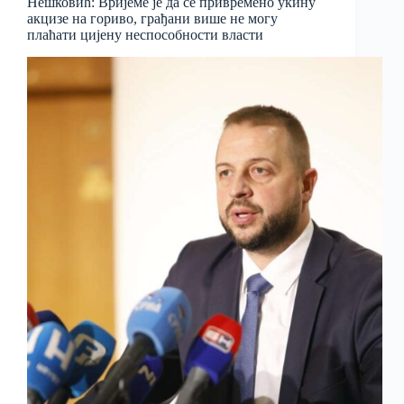
Нешковић: Вријеме је да се привремено укину
акцизе на гориво, грађани више не могу
плаћати цијену неспособности власти